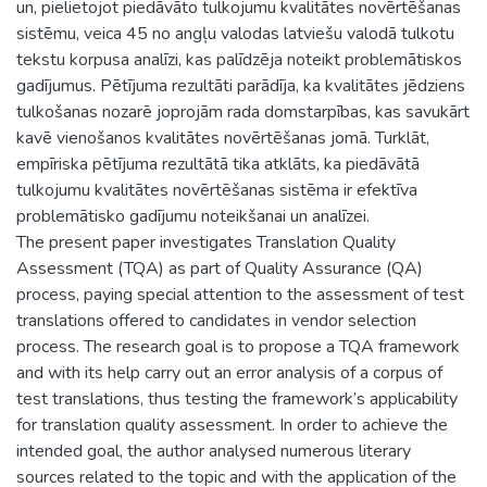
un, pielietojot piedāvāto tulkojumu kvalitātes novērtēšanas
sistēmu, veica 45 no angļu valodas latviešu valodā tulkotu
tekstu korpusa analīzi, kas palīdzēja noteikt problemātiskos
gadījumus. Pētījuma rezultāti parādīja, ka kvalitātes jēdziens
tulkošanas nozarē joprojām rada domstarpības, kas savukārt
kavē vienošanos kvalitātes novērtēšanas jomā. Turklāt,
empīriska pētījuma rezultātā tika atklāts, ka piedāvātā
tulkojumu kvalitātes novērtēšanas sistēma ir efektīva
problemātisko gadījumu noteikšanai un analīzei.
The present paper investigates Translation Quality
Assessment (TQA) as part of Quality Assurance (QA)
process, paying special attention to the assessment of test
translations offered to candidates in vendor selection
process. The research goal is to propose a TQA framework
and with its help carry out an error analysis of a corpus of
test translations, thus testing the framework’s applicability
for translation quality assessment. In order to achieve the
intended goal, the author analysed numerous literary
sources related to the topic and with the application of the