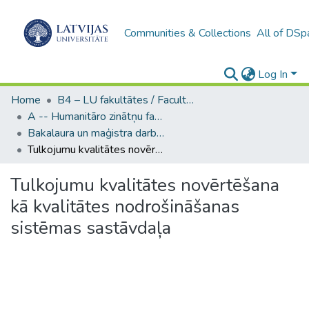
Communities & Collections
All of DSp
Log In
Home
B4 – LU fakultātes / Faculties of the UL
A -- Humanitāro zinātņu fakultāte / Faculty of Humanities
Bakalaura un maģistra darbi (HZF) / Bachelor's and Master's theses
Tulkojumu kvalitātes novērtēšana kā kvalitātes nodrošināšanas sistēmas sastāvdaļa
Tulkojumu kvalitātes novērtēšana
kā kvalitātes nodrošināšanas
sistēmas sastāvdaļa