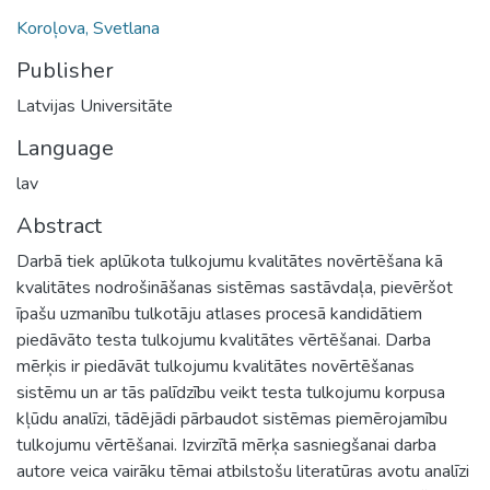
Koroļova, Svetlana
Publisher
Latvijas Universitāte
Language
lav
Abstract
Darbā tiek aplūkota tulkojumu kvalitātes novērtēšana kā
kvalitātes nodrošināšanas sistēmas sastāvdaļa, pievēršot
īpašu uzmanību tulkotāju atlases procesā kandidātiem
piedāvāto testa tulkojumu kvalitātes vērtēšanai. Darba
mērķis ir piedāvāt tulkojumu kvalitātes novērtēšanas
sistēmu un ar tās palīdzību veikt testa tulkojumu korpusa
kļūdu analīzi, tādējādi pārbaudot sistēmas piemērojamību
tulkojumu vērtēšanai. Izvirzītā mērķa sasniegšanai darba
autore veica vairāku tēmai atbilstošu literatūras avotu analīzi