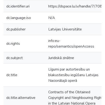
dc.identifier.uri
https://dspace.lu.lv/handle/7/7083
dc.language.iso
N/A
dc.publisher
Latvijas Universitāte
info:eu-
dc.rights
repo/semantics/openAccess
dc.subject
Juridiskā zinātne
Līgumi par autortiesību un
dc.title
blakustiesību iegūšanu Latvijas
Nacionālajā operā
Contracts of the Obtained
dc.title.alternative
Copyright and Neighbouring Rights
in the Latvian National Opera