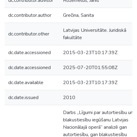
dc.contributor.advisor
Rozenfelds, Jānis
dc.contributor.author
Grečina, Sanita
Latvijas Universitāte. Juridiskā
dc.contributor.other
fakultāte
dc.date.accessioned
2015-03-23T10:17:39Z
dc.date.accessioned
2025-07-20T01:55:08Z
dc.date.available
2015-03-23T10:17:39Z
dc.date.issued
2010
Darbs „Līgumi par autortiesību un
blakustiesību iegūšanu Latvijas
Nacionālajā operā” analizē gan
autortiesību, gan blakustiesību