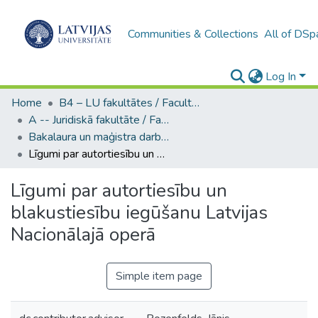
Communities & Collections
All of DSp
Log In
Home
B4 – LU fakultātes / Faculties of the UL
A -- Juridiskā fakultāte / Faculty of Law
Bakalaura un maģistra darbi (JF) / Bachelor's and Master's theses
Līgumi par autortiesību un blakustiesību iegūšanu Latvijas Nacionālajā operā
Līgumi par autortiesību un
blakustiesību iegūšanu Latvijas
Nacionālajā operā
Simple item page