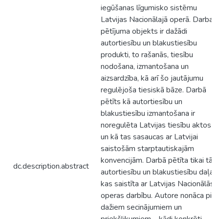
iegūšanas līgumisko sistēmu
Latvijas Nacionālajā operā. Darba
pētījuma objekts ir dažādi
autortiesību un blakustiesību
produkti, to rašanās, tiesību
nodošana, izmantošana un
aizsardzība, kā arī šo jautājumu
regulējoša tiesiskā bāze. Darbā
pētīts kā autortiesību un
blakustiesību izmantošana ir
noregulēta Latvijas tiesību aktos
un kā tas sasaucas ar Latvijai
saistošām starptautiskajām
konvencijām. Darbā pētīta tikai tā
dc.description.abstract
autortiesību un blakustiesību daļa,
kas saistīta ar Latvijas Nacionālās
operas darbību. Autore nonāca pie
dažiem secinājumiem un