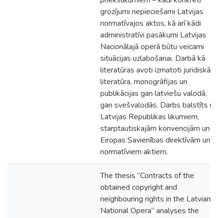
priekšlikumiem – kādi konkrēti
grozījumi nepieciešami Latvijas
normatīvajos aktos, kā arī kādi
administratīvi pasākumi Latvijas
Nacionālajā operā būtu veicami
situācijas uzlabošanai. Darbā kā
literatūras avoti izmatoti juridiskā
literatūra, monogrāfijas un
publikācijas gan latviešu valodā,
gan svešvalodās. Darbs balstīts uz
Latvijas Republikas likumiem,
starptautiskajām konvencijām un
Eiropas Savienības direktīvām un
normatīviem aktiem.
The thesis “Contracts of the
obtained copyright and
neighbouring rights in the Latvian
National Opera” analyses the