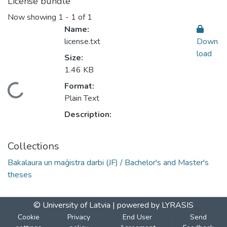
License bundle
Now showing
1 - 1 of 1
Name:
license.txt
Down
load
Size:
1.46 KB
Format:
Loading...
Plain Text
Description:
Collections
Bakalaura un maģistra darbi (JF) / Bachelor's and Master's
theses
© University of Latvia |
powered by LYRASIS
Cookie
Privacy
End User
Send