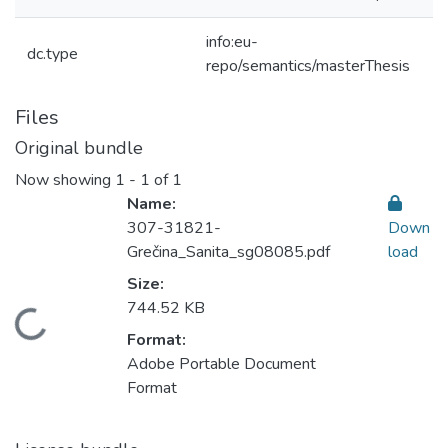
info:eu-
dc.type
repo/semantics/masterThesis
Files
Original bundle
Now showing
1 - 1 of 1
Name:
307-31821-
Down
Grečina_Sanita_sg08085.pdf
load
Size:
744.52 KB
Loading...
Format:
Adobe Portable Document
Format