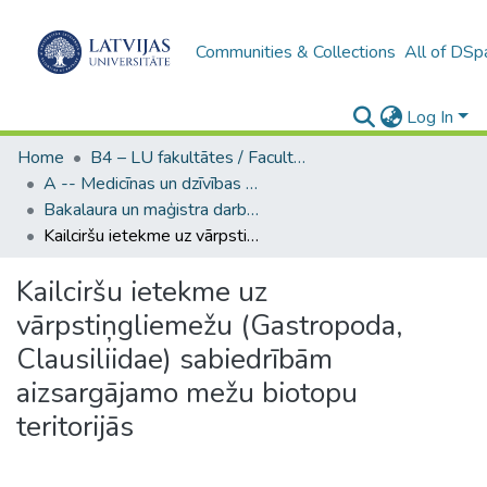
Communities & Collections
All of DSp
Log In
Home
B4 – LU fakultātes / Faculties of the UL
A -- Medicīnas un dzīvības zinātņu fakultāte / Faculty of Medicine and Life Sciences
Bakalaura un maģistra darbi (MDZF) / Bachelor's and Master's theses
Kailciršu ietekme uz vārpstiņgliemežu (Gastropoda, Clausiliidae) sabiedrībām aizsargājamo mežu biotopu teritorijās
Kailciršu ietekme uz
vārpstiņgliemežu (Gastropoda,
Clausiliidae) sabiedrībām
aizsargājamo mežu biotopu
teritorijās