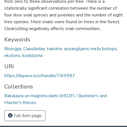
from zero to three observations per tree. There is a
statistically significant correlation between the number of
four door snail species and juveniles and the number of eight
tree species. More snails were found on trees in the forest.
Clearcutting negatively affects snail communities.
Keywords
Bioloģija
,
Clausiliidae
,
kailcirte
,
aizsargājams mežu biotops
,
ekotons
,
kodolzona
URI
https://dspace.lu.lv/handle/7/69987
Collections
Bakalaura un maģistra darbi (MDZF) / Bachelor's and
Master's theses
Full item page