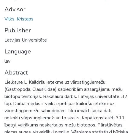
Advisor
Vilks, Kristaps
Publisher
Latvijas Universitāte
Language
lav
Abstract
Lielkalne L. Kailciršu ietekme uz vārpstiņgliemežu
(Gastropoda, Clausiliidae) sabiedrībām aizsargājamu mežu
biotopu teritorijās. Bakalaura darbs. Latvijas universitāte, 32
lpp. Darba mērķis ir veikt izpēti par kailciršu ietekmi uz
vārpstiņgliemežu sabiedrībām. Tika ievākti lauka dati,
noteikti vārpstiņgliemeži un to skaits. Kopā konstatēti 311
īpatņi, vairākums neskartajos mežu biotopos. Pārstāvētas
piecas sugas, visvairāk-juvenilie. Vērojama statistiski būtiska