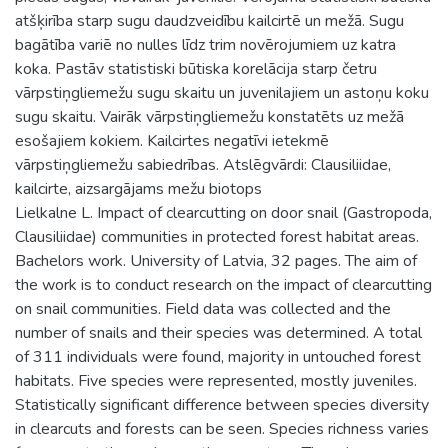
atšķirība starp sugu daudzveidību kailcirtē un mežā. Sugu
bagātība variē no nulles līdz trim novērojumiem uz katra
koka. Pastāv statistiski būtiska korelācija starp četru
vārpstiņgliemežu sugu skaitu un juvenilajiem un astoņu koku
sugu skaitu. Vairāk vārpstiņgliemežu konstatēts uz mežā
esošajiem kokiem. Kailcirtes negatīvi ietekmē
vārpstiņgliemežu sabiedrības. Atslēgvārdi: Clausiliidae,
kailcirte, aizsargājams mežu biotops
Lielkalne L. Impact of clearcutting on door snail (Gastropoda,
Clausiliidae) communities in protected forest habitat areas.
Bachelors work. University of Latvia, 32 pages. The aim of
the work is to conduct research on the impact of clearcutting
on snail communities. Field data was collected and the
number of snails and their species was determined. A total
of 311 individuals were found, majority in untouched forest
habitats. Five species were represented, mostly juveniles.
Statistically significant difference between species diversity
in clearcuts and forests can be seen. Species richness varies