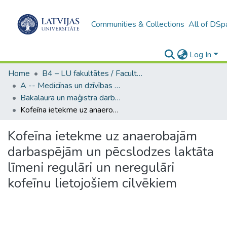
Communities & Collections
All of DSp
Log In
Home
B4 – LU fakultātes / Faculties of the UL
A -- Medicīnas un dzīvības zinātņu fakultāte / Faculty of Medicine and Life Sciences
Bakalaura un maģistra darbi (MDZF) / Bachelor's and Master's theses
Kofeīna ietekme uz anaerobajām darbaspējām un pēcslodzes laktāta līmeni regulāri un neregulāri kofeīnu lietojošiem cilvēkiem
Kofeīna ietekme uz anaerobajām
darbaspējām un pēcslodzes laktāta
līmeni regulāri un neregulāri
kofeīnu lietojošiem cilvēkiem