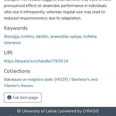
pronounced effect on anaerobic performance in individuals
who use it infrequently, whereas regular use may lead to
reduced responsiveness due to adaptation.
Keywords
Bioloģija
,
kofeīns
,
laktāts
,
anaerobās spējas
,
kofeīna
tolerance
URI
https://dspace.lu.lv/handle/7/69916
Collections
Bakalaura un maģistra darbi (MDZF) / Bachelor's and
Master's theses
Full item page
© University of Latvia |
powered by LYRASIS