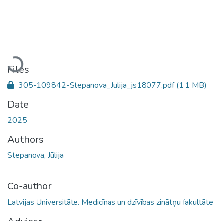
Loading...
Files
305-109842-Stepanova_Julija_js18077.pdf
(1.1 MB)
Date
2025
Authors
Stepanova, Jūlija
Co-author
Latvijas Universitāte. Medicīnas un dzīvības zinātņu fakultāte