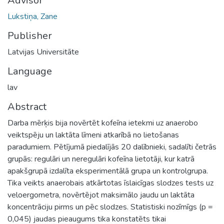
Advisor
Lukstiņa, Zane
Publisher
Latvijas Universitāte
Language
lav
Abstract
Darba mērķis bija novērtēt kofeīna ietekmi uz anaerobo
veiktspēju un laktāta līmeni atkarībā no lietošanas
paradumiem. Pētījumā piedalījās 20 dalībnieki, sadalīti četrās
grupās: regulāri un neregulāri kofeīna lietotāji, kur katrā
apakšgrupā izdalīta eksperimentālā grupa un kontrolgrupa.
Tika veikts anaerobais atkārtotas īslaicīgas slodzes tests uz
veloergometra, novērtējot maksimālo jaudu un laktāta
koncentrāciju pirms un pēc slodzes. Statistiski nozīmīgs (p =
0,045) jaudas pieaugums tika konstatēts tikai