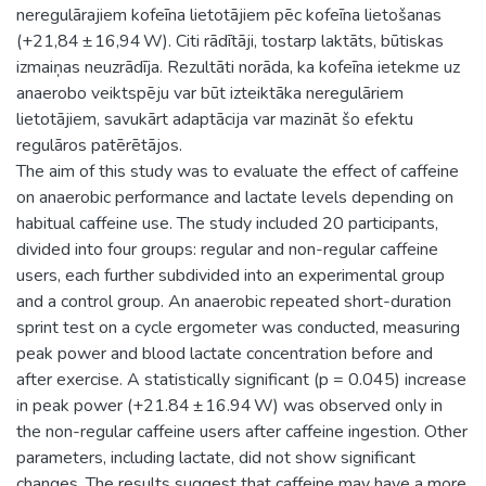
neregulārajiem kofeīna lietotājiem pēc kofeīna lietošanas
(+21,84 ± 16,94 W). Citi rādītāji, tostarp laktāts, būtiskas
izmaiņas neuzrādīja. Rezultāti norāda, ka kofeīna ietekme uz
anaerobo veiktspēju var būt izteiktāka neregulāriem
lietotājiem, savukārt adaptācija var mazināt šo efektu
regulāros patērētājos.
The aim of this study was to evaluate the effect of caffeine
on anaerobic performance and lactate levels depending on
habitual caffeine use. The study included 20 participants,
divided into four groups: regular and non-regular caffeine
users, each further subdivided into an experimental group
and a control group. An anaerobic repeated short-duration
sprint test on a cycle ergometer was conducted, measuring
peak power and blood lactate concentration before and
after exercise. A statistically significant (p = 0.045) increase
in peak power (+21.84 ± 16.94 W) was observed only in
the non-regular caffeine users after caffeine ingestion. Other
parameters, including lactate, did not show significant
changes. The results suggest that caffeine may have a more