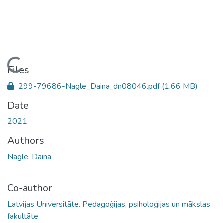
Loading...
Files
299-79686-Nagle_Daina_dn08046.pdf
(1.66 MB)
Date
2021
Authors
Nagle, Daina
Co-author
Latvijas Universitāte. Pedagoģijas, psiholoģijas un mākslas
fakultāte