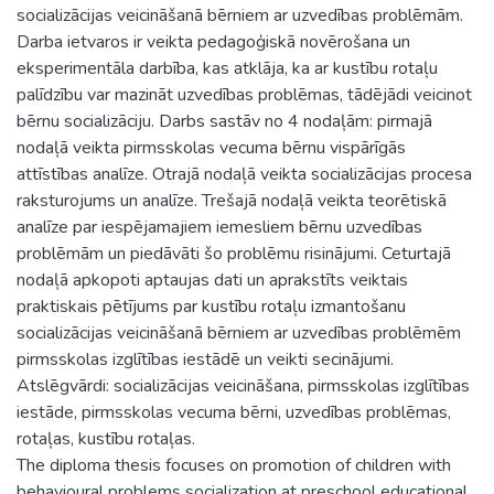
socializācijas veicināšanā bērniem ar uzvedības problēmām.
Darba ietvaros ir veikta pedagoģiskā novērošana un
eksperimentāla darbība, kas atklāja, ka ar kustību rotaļu
palīdzību var mazināt uzvedības problēmas, tādējādi veicinot
bērnu socializāciju. Darbs sastāv no 4 nodaļām: pirmajā
nodaļā veikta pirmsskolas vecuma bērnu vispārīgās
attīstības analīze. Otrajā nodaļā veikta socializācijas procesa
raksturojums un analīze. Trešajā nodaļā veikta teorētiskā
analīze par iespējamajiem iemesliem bērnu uzvedības
problēmām un piedāvāti šo problēmu risinājumi. Ceturtajā
nodaļā apkopoti aptaujas dati un aprakstīts veiktais
praktiskais pētījums par kustību rotaļu izmantošanu
socializācijas veicināšanā bērniem ar uzvedības problēmēm
pirmsskolas izglītības iestādē un veikti secinājumi.
Atslēgvārdi: socializācijas veicināšana, pirmsskolas izglītības
iestāde, pirmsskolas vecuma bērni, uzvedības problēmas,
rotaļas, kustību rotaļas.
The diploma thesis focuses on promotion of children with
behavioural problems socialization at preschool educational