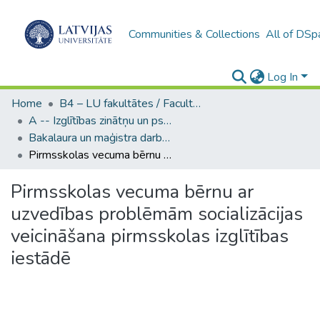
Communities & Collections
All of DSp
Log In
Home
B4 – LU fakultātes / Faculties of the UL
A -- Izglītības zinātņu un psiholoģijas fakultāte / Faculty of Education Sciences and Psychology
Bakalaura un maģistra darbi (PPMF) / Bachelor's and Master's theses
Pirmsskolas vecuma bērnu ar uzvedības problēmām socializācijas veicināšana pirmsskolas izglītības iestādē
Pirmsskolas vecuma bērnu ar
uzvedības problēmām socializācijas
veicināšana pirmsskolas izglītības
iestādē