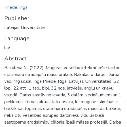
Priede, Inga
Publisher
Latvijas Universitāte
Language
lav
Abstract
Bakuleva M. (2022). Muguras veselību ietekmējošie faktori
stacionārā strādājošu māsu praksē. Bakalaura darbs. Darba
vad. Mg.sc.sal. Inga Priede. Rīga: Latvijas Universitātes, 52
lpp., 22 att., 1 tab., bibl. 32 nos. latviešu, angļu un krievu
valodā. Darbs sastāv no ievada, 3 daļām, secinājumiem un 1
pielikuma. Tēmas aktualitāti nosaka, ka muguras slimības ir
biežāk sastopamas stacionārā strādājošas māsu darba vidē,
nekā citu veselības aprūpes darbinieku vidū un bieži
sastopams arodslimību cēlonis, īpaši māsas profesijā. Darba