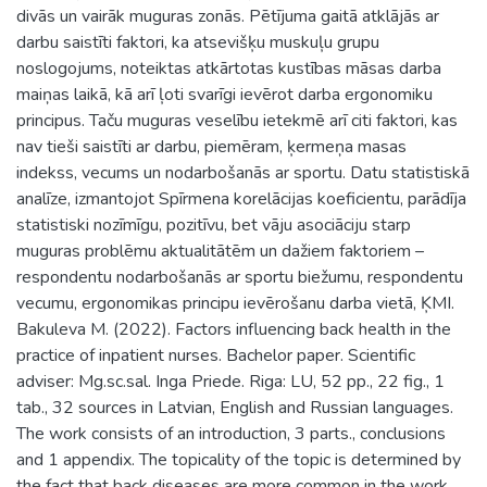
divās un vairāk muguras zonās. Pētījuma gaitā atklājās ar
darbu saistīti faktori, ka atsevišķu muskuļu grupu
noslogojums, noteiktas atkārtotas kustības māsas darba
maiņas laikā, kā arī ļoti svarīgi ievērot darba ergonomiku
principus. Taču muguras veselību ietekmē arī citi faktori, kas
nav tieši saistīti ar darbu, piemēram, ķermeņa masas
indekss, vecums un nodarbošanās ar sportu. Datu statistiskā
analīze, izmantojot Spīrmena korelācijas koeficientu, parādīja
statistiski nozīmīgu, pozitīvu, bet vāju asociāciju starp
muguras problēmu aktualitātēm un dažiem faktoriem –
respondentu nodarbošanās ar sportu biežumu, respondentu
vecumu, ergonomikas principu ievērošanu darba vietā, ĶMI.
Bakuleva M. (2022). Factors influencing back health in the
practice of inpatient nurses. Bachelor paper. Scientific
adviser: Mg.sc.sal. Inga Priede. Riga: LU, 52 pp., 22 fig., 1
tab., 32 sources in Latvian, English and Russian languages.
The work consists of an introduction, 3 parts., conclusions
and 1 appendix. The topicality of the topic is determined by
the fact that back diseases are more common in the work