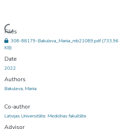
Loading...
Files
308-88179-Bakuleva_Mariia_mb21089.pdf
(733.96
KB)
Date
2022
Authors
Bakuleva, Mariia
Co-author
Latvijas Universitāte. Medicīnas fakultāte
Advisor