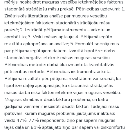
mērķis: noskaidrot muguras veselību ietekmējošos faktorus
stacionārā strādājošu māsu praksē. Pētniecības uzdevumi: 1.
Zinātniskās literatūras analīze par muguras veselību
ietekmējošiem faktoriem stacionārā strādājošu māsu
praksē; 2. Izstrādāt pētījuma instrumentu – anketu un
aprobēt to; 3. Veikt māsas aptauju; 4. Pētījumā iegūto
rezultātu apkopošana un analīze; 5. Formulēt secinājumus
par pētījuma iegūtajiem datiem. Izvirzītā hipotēze: darbs
stacionārā negatīvi ietekmē māsas muguras veselību.
Pētniecības metode: darbā tika izmantota kvantitatīvās
pētniecības metode. Pētniecības instruments: anketa.
Pētījuma rezultāti: pēc pētījuma rezultātiem var secināt, ka
hipotēze daļēji apstiprinājās, ka stacionārā strādājošās
māsas darba riska faktori ietekmē viņas muguras veselību.
Muguras slimības ir daudzfaktoru problēma, un katrā
gadījumā vienmēr ir iesaistīti daudzi faktori. Tādejādi māsu
īpatsvars, kurām muguras problēmu jautājums ir aktuāls
veido 47%, 77% respondentu ziņo par sāpēm muguras
lejās daļā un 61% aptaujāto ziņo par sāpēm vai diskomfortu