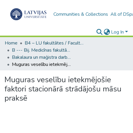
Communities & Collections
All of DSp
Log In
Home
B4 – LU fakultātes / Faculties of the UL
B --- Bij. Medicīnas fakultātes studentu noslēguma darbi / Faculty of Medicine - Graduate works
Bakalaura un maģistra darbi (MF) / Bachelor's and Master's theses
Muguras veselību ietekmējošie faktori stacionārā strādājošu māsu praksē
Muguras veselību ietekmējošie
faktori stacionārā strādājošu māsu
praksē