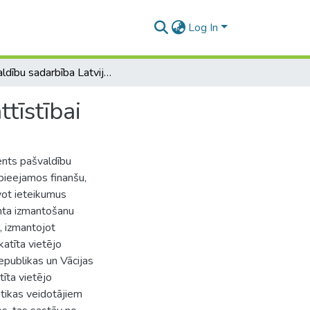
Log In
Pašvaldību sadarbība Latvijā: iespējas pašvaldību attīstībai
tīstībai
ents pašvaldību
m pieejamos finanšu,
avot ieteikumus
enta izmantošanu
, izmantojot
katīta vietējo
epublikas un Vācijas
tīta vietējo
litikas veidotājiem