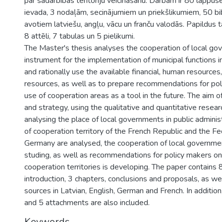
par sadarbības teritoriju veicināšanu. Darbam ir 80 lappus
ievada, 3 nodaļām, secinājumiem un priekšlikumiem, 50 bi
avotiem latviešu, angļu, vācu un franču valodās. Papildus t
8 attēli, 7 tabulas un 5 pielikumi.
The Master's thesis analyses the cooperation of local go
instrument for the implementation of municipal functions in
and rationally use the available financial, human resources, 
resources, as well as to prepare recommendations for pol
use of cooperation areas as a tool in the future. The aim o
and strategy, using the qualitative and quantitative resea
analysing the place of local governments in public adminis
of cooperation territory of the French Republic and the Fe
Germany are analysed, the cooperation of local government
studing, as well as recommendations for policy makers o
cooperation territories is developing. The paper contains
introduction, 3 chapters, conclusions and proposals, as we
sources in Latvian, English, German and French. In addition,
and 5 attachments are also included.
Keywords