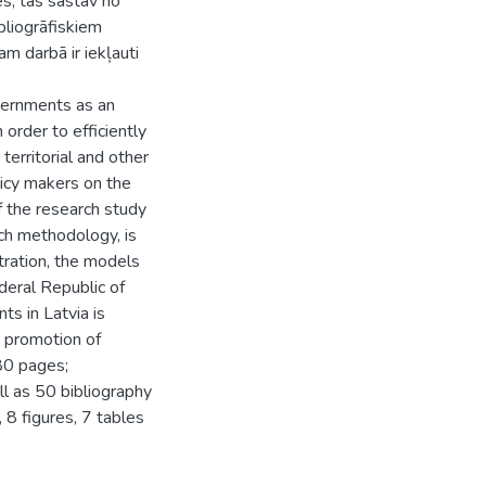
es, tas sastāv no
bliogrāfiskiem
am darbā ir iekļauti
vernments as an
 order to efficiently
territorial and other
icy makers on the
f the research study
rch methodology, is
tration, the models
deral Republic of
s in Latvia is
n promotion of
 80 pages;
ll as 50 bibliography
 8 figures, 7 tables