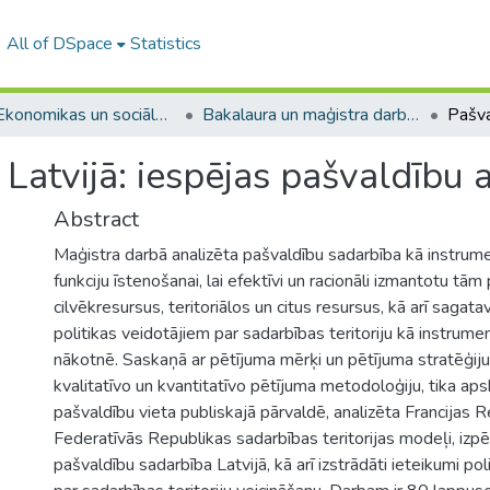
All of DSpace
Statistics
A -- Ekonomikas un sociālo zinātņu fakultāte / Faculty of Economics and Social Sciences
Bakalaura un maģistra darbi (ESZF) / Bachelor's and Master's theses
atvijā: iespējas pašvaldību at
Abstract
Maģistra darbā analizēta pašvaldību sadarbība kā instrum
funkciju īstenošanai, lai efektīvi un racionāli izmantotu tā
cilvēkresursus, teritoriālos un citus resursus, kā arī sagat
politikas veidotājiem par sadarbības teritoriju kā instrum
nākotnē. Saskaņā ar pētījuma mērķi un pētījuma stratēģiju
kvalitatīvo un kvantitatīvo pētījuma metodoloģiju, tika aps
pašvaldību vieta publiskajā pārvaldē, analizēta Francijas R
Federatīvās Republikas sadarbības teritorijas modeļi, izpē
pašvaldību sadarbība Latvijā, kā arī izstrādāti ieteikumi po