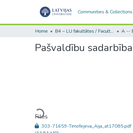
Communities & Collections
Home
B4 – LU fakultātes / Faculties of the UL
Pašvaldību sadarbība L
Loading...
Files
303-71659-Timofejeva_Aija_at17085.pdf