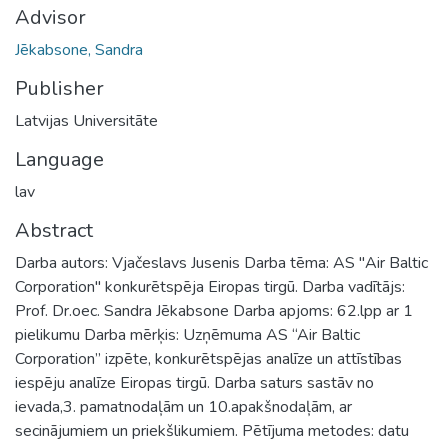
Advisor
Jēkabsone, Sandra
Publisher
Latvijas Universitāte
Language
lav
Abstract
Darba autors: Vjačeslavs Jusenis Darba tēma: AS "Air Baltic
Corporation" konkurētspēja Eiropas tirgū. Darba vadītājs:
Prof. Dr.oec. Sandra Jēkabsone Darba apjoms: 62.lpp ar 1
pielikumu Darba mērķis: Uzņēmuma AS “Air Baltic
Corporation” izpēte, konkurētspējas analīze un attīstības
iespēju analīze Eiropas tirgū. Darba saturs sastāv no
ievada,3. pamatnodaļām un 10.apakšnodaļām, ar
secinājumiem un priekšlikumiem. Pētījuma metodes: datu