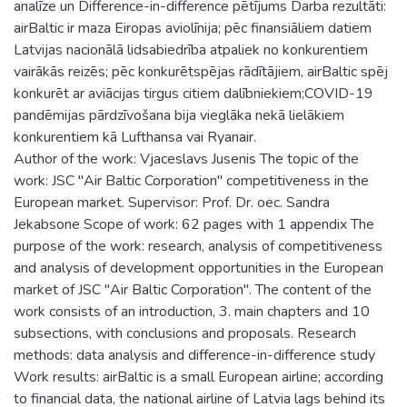
analīze un Difference-in-difference pētījums Darba rezultāti:
airBaltic ir maza Eiropas aviolīnija; pēc finansiāliem datiem
Latvijas nacionālā lidsabiedrība atpaliek no konkurentiem
vairākās reizēs; pēc konkurētspējas rādītājiem, airBaltic spēj
konkurēt ar aviācijas tirgus citiem dalībniekiem;COVID-19
pandēmijas pārdzīvošana bija vieglāka nekā lielākiem
konkurentiem kā Lufthansa vai Ryanair.
Author of the work: Vjaceslavs Jusenis The topic of the
work: JSC "Air Baltic Corporation" competitiveness in the
European market. Supervisor: Prof. Dr. oec. Sandra
Jekabsone Scope of work: 62 pages with 1 appendix The
purpose of the work: research, analysis of competitiveness
and analysis of development opportunities in the European
market of JSC "Air Baltic Corporation". The content of the
work consists of an introduction, 3. main chapters and 10
subsections, with conclusions and proposals. Research
methods: data analysis and difference-in-difference study
Work results: airBaltic is a small European airline; according
to financial data, the national airline of Latvia lags behind its