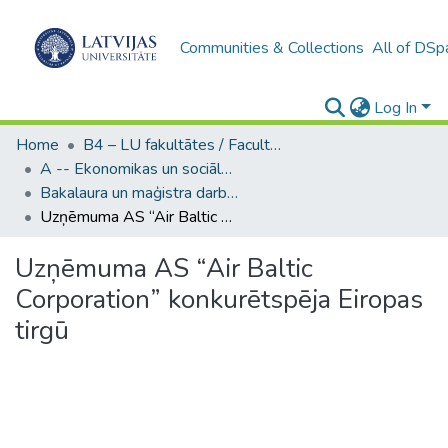
Communities & Collections
All of DSp
Log In
Home
B4 – LU fakultātes / Faculties of the UL
A -- Ekonomikas un sociālo zinātņu fakultāte / Faculty of Economics and Social Sciences
Bakalaura un maģistra darbi (ESZF) / Bachelor's and Master's theses
Uzņēmuma AS “Air Baltic Corporation” konkurētspēja Eiropas tirgū
Uzņēmuma AS “Air Baltic
Corporation” konkurētspēja Eiropas
tirgū