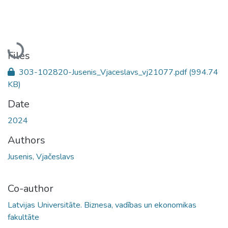
Loading...
Files
303-102820-Jusenis_Vjaceslavs_vj21077.pdf
(994.74
KB)
Date
2024
Authors
Jusenis, Vjačeslavs
Co-author
Latvijas Universitāte. Biznesa, vadības un ekonomikas
fakultāte