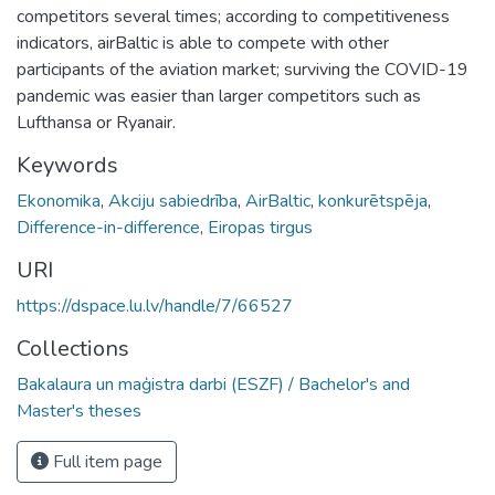
competitors several times; according to competitiveness
indicators, airBaltic is able to compete with other
participants of the aviation market; surviving the COVID-19
pandemic was easier than larger competitors such as
Lufthansa or Ryanair.
Keywords
Ekonomika
,
Akciju sabiedrība
,
AirBaltic
,
konkurētspēja
,
Difference-in-difference
,
Eiropas tirgus
URI
https://dspace.lu.lv/handle/7/66527
Collections
Bakalaura un maģistra darbi (ESZF) / Bachelor's and
Master's theses
Full item page