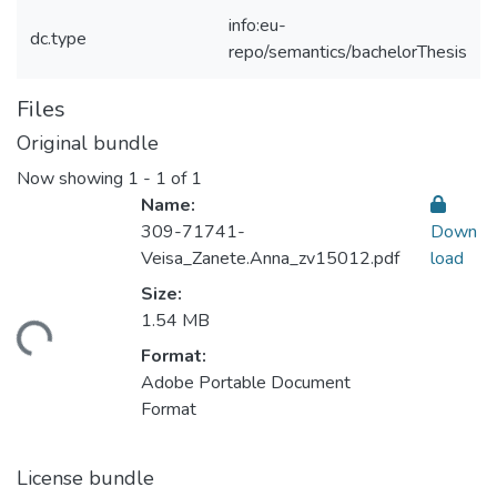
info:eu-
dc.type
repo/semantics/bachelorThesis
Files
Original bundle
Now showing
1 - 1 of 1
Name:
309-71741-
Down
Veisa_Zanete.Anna_zv15012.pdf
load
Size:
1.54 MB
ding...
Format:
Adobe Portable Document
Format
License bundle