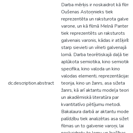
Darba mērķis ir noskaidrot kā filmā
Oušenas Astoņnieks tiek
reprezentēta un raksturota galven
varone, un kā filmā Melnā Pantera
tiek reprezentēts un raksturots
galvenais varonis, kādas ir atšķirība
starp sievieti un vīrieti galvenajā
lomā. Darba teorētiskajā daļā tiek
aplūkota semiotika, kino semiotika
specifika, kino valoda un kino
valodas elementi, reprezentācijas
dc.description.abstract
teorija, kino un žanrs, asa sižeta
žanrs, kā arī aktantu modeļa teorija
un akadēmiskā literatūra par
kvantitatīvo pētījumu metodi.
Bakalaura darbā ar aktantu modeļa
palīdzību tiek analizētas asa sižeta
filmas un to galvenie varoņi, lai