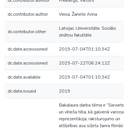
dc.contributor.advisor
Freibergs, Viktors
dc.contributor.author
Veisa, Žanete Anna
Latvijas Universitāte. Sociālo
dc.contributor.other
zinātņu fakultāte
dc.date.accessioned
2019-07-04T01:10:34Z
dc.date.accessioned
2025-07-22T06:24:12Z
dc.date.available
2019-07-04T01:10:34Z
dc.date.issued
2019
Bakalaura darba tēma ir “Sievietes
un vīrieša tēla, kā galvenā varoņa
reprezentācija, raksturojums un
atšķirības asa sižeta žanra filmās”.