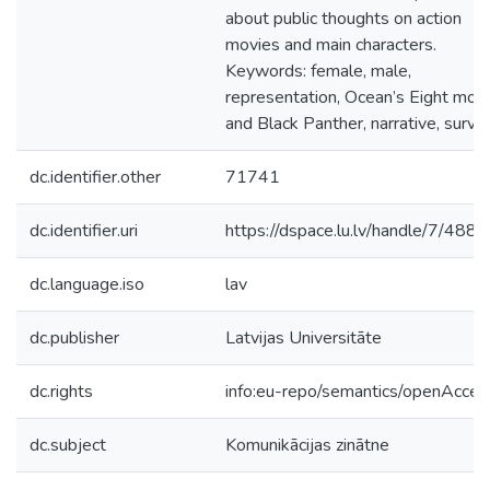
about public thoughts on action
movies and main characters.
Keywords: female, male,
representation, Ocean’s Eight mov
and Black Panther, narrative, survey
dc.identifier.other
71741
dc.identifier.uri
https://dspace.lu.lv/handle/7/488
dc.language.iso
lav
dc.publisher
Latvijas Universitāte
dc.rights
info:eu-repo/semantics/openAcces
dc.subject
Komunikācijas zinātne