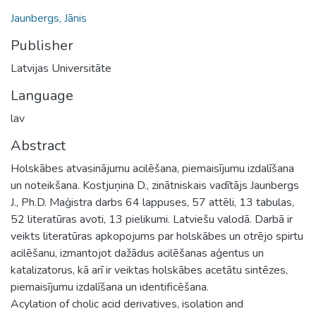
Jaunbergs, Jānis
Publisher
Latvijas Universitāte
Language
lav
Abstract
Holskābes atvasinājumu acilēšana, piemaisījumu izdalīšana
un noteikšana. Kostjuņina D., zinātniskais vadītājs Jaunbergs
J., Ph.D. Maģistra darbs 64 lappuses, 57 attēli, 13 tabulas,
52 literatūras avoti, 13 pielikumi. Latviešu valodā. Darbā ir
veikts literatūras apkopojums par holskābes un otrējo spirtu
acilēšanu, izmantojot dažādus acilēšanas aģentus un
katalizatorus, kā arī ir veiktas holskābes acetātu sintēzes,
piemaisījumu izdalīšana un identificēšana.
Acylation of cholic acid derivatives, isolation and