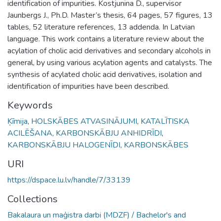
identification of impurities. Kostjunina D., supervisor
Jaunbergs J., Ph.D. Master’s thesis, 64 pages, 57 figures, 13
tables, 52 literature references, 13 addenda. In Latvian
language. This work contains a literature review about the
acylation of cholic acid derivatives and secondary alcohols in
general, by using various acylation agents and catalysts. The
synthesis of acylated cholic acid derivatives, isolation and
identification of impurities have been described.
Keywords
Ķīmija
,
HOLSKĀBES ATVASINĀJUMI
,
KATALĪTISKA
ACILĒŠANA
,
KARBONSKĀBJU ANHIDRĪDI
,
KARBONSKĀBJU HALOGENĪDI
,
KARBONSKĀBES
URI
https://dspace.lu.lv/handle/7/33139
Collections
Bakalaura un maģistra darbi (MDZF) / Bachelor's and