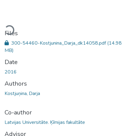
Loading...
Files
300-54460-Kostjunina_Darja_dk14058.pdf
(14.98
MB)
Date
2016
Authors
Kostjuņina, Darja
Co-author
Latvijas Universitāte. Ķīmijas fakultāte
Advisor