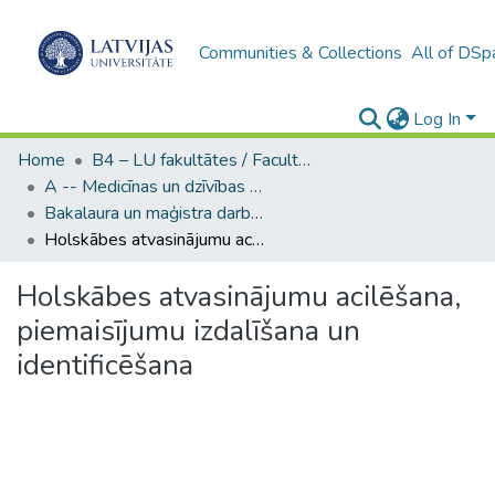
Communities & Collections
All of DSp
Log In
Home
B4 – LU fakultātes / Faculties of the UL
A -- Medicīnas un dzīvības zinātņu fakultāte / Faculty of Medicine and Life Sciences
Bakalaura un maģistra darbi (MDZF) / Bachelor's and Master's theses
Holskābes atvasinājumu acilēšana, piemaisījumu izdalīšana un identificēšana
Holskābes atvasinājumu acilēšana,
piemaisījumu izdalīšana un
identificēšana