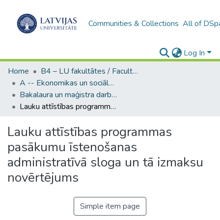
Communities & Collections
All of DSp
Log In
Home
B4 – LU fakultātes / Faculties of the UL
A -- Ekonomikas un sociālo zinātņu fakultāte / Faculty of Economics and Social Sciences
Bakalaura un maģistra darbi (ESZF) / Bachelor's and Master's theses
Lauku attīstības programmas pasākumu īstenošanas administratīvā sloga un tā izmaksu novērtējums
Lauku attīstības programmas
pasākumu īstenošanas
administratīvā sloga un tā izmaksu
novērtējums
Simple item page