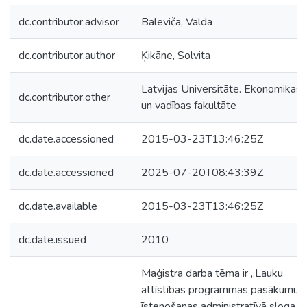
dc.contributor.advisor
Baleviča, Valda
dc.contributor.author
Ķikāne, Solvita
Latvijas Universitāte. Ekonomikas
dc.contributor.other
un vadības fakultāte
dc.date.accessioned
2015-03-23T13:46:25Z
dc.date.accessioned
2025-07-20T08:43:39Z
dc.date.available
2015-03-23T13:46:25Z
dc.date.issued
2010
Maģistra darba tēma ir „Lauku
attīstības programmas pasākumu
īstenošanas administratīvā sloga u