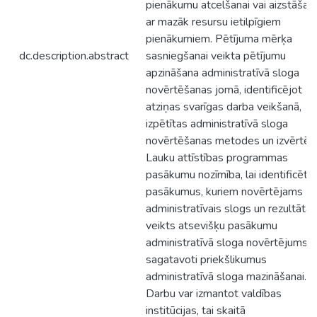
pienākumu atcelšanai vai aizstāšan
ar mazāk resursu ietilpīgiem
pienākumiem. Pētījuma mērķa
dc.description.abstract
sasniegšanai veikta pētījumu
apzināšana administratīvā sloga
novērtēšanas jomā, identificējot
atziņas svarīgas darba veikšanā,
izpētītas administratīvā sloga
novērtēšanas metodes un izvērtēt
Lauku attīstības programmas
pasākumu nozīmība, lai identificētu
pasākumus, kuriem novērtējams
administratīvais slogs un rezultātā
veikts atsevišķu pasākumu
administratīvā sloga novērtējums u
sagatavoti priekšlikumus
administratīvā sloga mazināšanai.
Darbu var izmantot valdības
institūcijas, tai skaitā