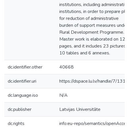
institutions, including administrativ
institutions, in order to prepare pla
for reduction of administrative
burden of support measures under
Rural Development Programme.
Master work is elaborated on 128
pages, and it includes 23 pictures,
10 tables and 6 annexes.
dc.identifier.other
40668
dc.identifier.uri
https://dspace.lu.lv/handle/7/131
dc.language.iso
N/A
dc.publisher
Latvijas Universitāte
dc.rights
info:eu-repo/semantics/openAcces