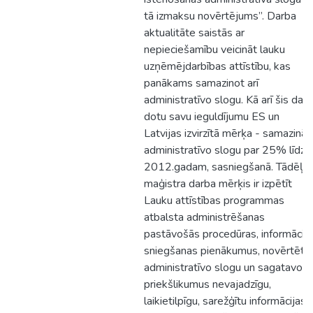
tā izmaksu novērtējums”. Darba
aktualitāte saistās ar
nepieciešamību veicināt lauku
uzņēmējdarbības attīstību, kas
panākams samazinot arī
administratīvo slogu. Kā arī šis dar
dotu savu ieguldījumu ES un
Latvijas izvirzītā mērķa - samazināt
administratīvo slogu par 25% līdz
2012.gadam, sasniegšanā. Tādēļ
maģistra darba mērķis ir izpētīt
Lauku attīstības programmas
atbalsta administrēšanas
pastāvošās procedūras, informācija
sniegšanas pienākumus, novērtēt t
administratīvo slogu un sagatavot
priekšlikumus nevajadzīgu,
laikietilpīgu, sarežģītu informācijas