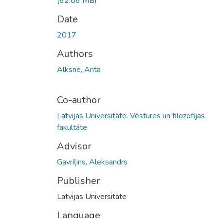
(62.86 MB)
Date
2017
Authors
Alksne, Anta
Co-author
Latvijas Universitāte. Vēstures un filozofijas
fakultāte
Advisor
Gavriļins, Aleksandrs
Publisher
Latvijas Universitāte
Language