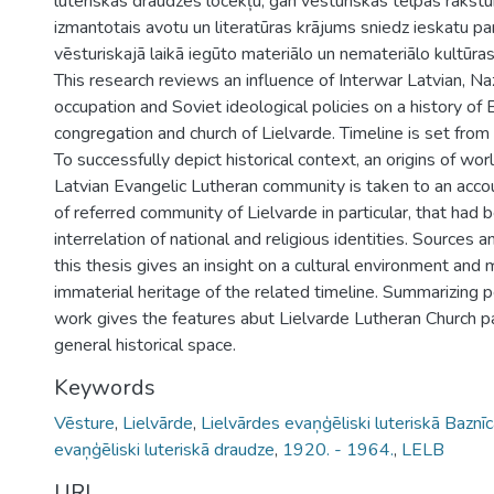
luteriskās draudzes locekļu, gan vēsturiskās telpas rakst
izmantotais avotu un literatūras krājums sniedz ieskatu par
vēsturiskajā laikā iegūto materiālo un nemateriālo kultūr
This research reviews an influence of Interwar Latvian, N
occupation and Soviet ideological policies on a history of
congregation and church of Lielvarde. Timeline is set fr
To successfully depict historical context, an origins of w
Latvian Evangelic Lutheran community is taken to an acc
of referred community of Lielvarde in particular, that had 
interrelation of national and religious identities. Sources a
this thesis gives an insight on a cultural environment and 
immaterial heritage of the related timeline. Summarizing 
work gives the features abut Lielvarde Lutheran Church p
general historical space.
Keywords
Vēsture
,
Lielvārde
,
Lielvārdes evaņģēliski luteriskā Baznī
evaņģēliski luteriskā draudze
,
1920. - 1964.
,
LELB
URI