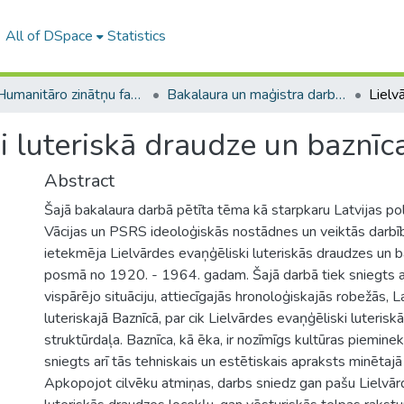
All of DSpace
Statistics
A -- Humanitāro zinātņu fakultāte / Faculty of Humanities
Bakalaura un maģistra darbi (HZF) / Bachelor's and Master's theses
i luteriskā draudze un baznī
Abstract
Šajā bakalaura darbā pētīta tēma kā starpkaru Latvijas poli
Vācijas un PSRS ideoloģiskās nostādnes un veiktās darbība
ietekmēja Lielvārdes evaņģēliski luteriskās draudzes un ba
posmā no 1920. - 1964. gadam. Šajā darbā tiek sniegts ar
vispārējo situāciju, attiecīgajās hronoloģiskajās robežās, L
luteriskajā Baznīcā, par cik Lielvārdes evaņģēliski luteriskā
struktūrdaļa. Baznīca, kā ēka, ir nozīmīgs kultūras pieminekl
sniegts arī tās tehniskais un estētiskais apraksts minētajā
Apkopojot cilvēku atmiņas, darbs sniedz gan pašu Lielvār