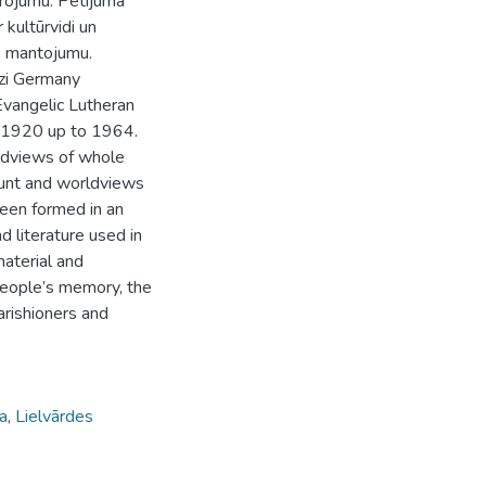
urojumu. Pētījumā
 kultūrvidi un
as mantojumu.
azi Germany
 Evangelic Lutheran
om 1920 up to 1964.
orldviews of whole
ount and worldviews
been formed in an
nd literature used in
material and
people’s memory, the
arishioners and
ca
,
Lielvārdes