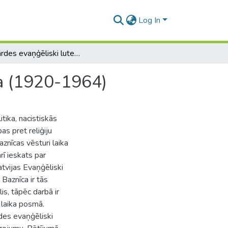
Log In
Lielvārdes evaņģēliski luteriskā draudze un baznīca (1920-1964)
ca (1920-1964)
tika, nacistiskās
s pret reliģiju
znīcas vēsturi laika
ī ieskats par
atvijas Evaņģēliski
 Baznīca ir tās
is, tāpēc darbā ir
 laika posmā.
des evaņģēliski