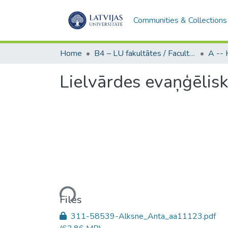
Communities & Collections
Home
B4 – LU fakultātes / Faculties of the UL
Lielvārdes evaņģēlisk
Loading...
Files
311-58539-Alksne_Anta_aa11123.pdf