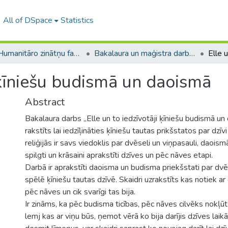
All of DSpace
Statistics
A -- Humanitāro zinātņu fakultāte / Faculty of Humanities
Bakalaura un maģistra darbi (HZF) / Bachelor's and Master's theses
i ķīniešu budismā un daoismā
Abstract
Bakalaura darbs „Elle un to iedzīvotāji ķīniešu budismā un
rakstīts lai iedzīļināties ķīniešu tautas prikšstatos par dz
reliģijās ir savs viedoklis par dvēseli un viņpasauli, daois
spilgti un krāsaini aprakstīti dzīves un pēc nāves etapi.
Darbā ir aprakstīti daoisma un budisma priekšstati par dvē
spēlē ķīniešu tautas dzīvē. Skaidri uzrakstīts kas notiek a
pēc nāves un cik svarīgi tas bija.
Ir zināms, ka pēc budisma ticības, pēc nāves cilvēks nokļū
lemj kas ar viņu būs, ņemot vērā ko bija darījis dzīves laikā.