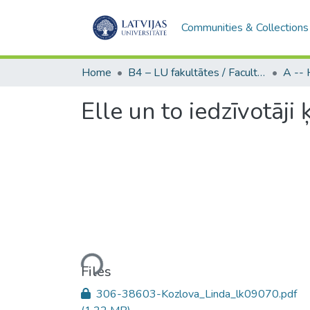
Communities & Collections
Home
B4 – LU fakultātes / Faculties of the UL
Elle un to iedzīvotāj
Loading...
Files
306-38603-Kozlova_Linda_lk09070.pdf