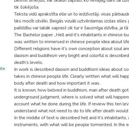
desmit līmeņus, var skaidri saprast ko nevajag darīt lai d
tik šokējoša.
Teksta vidū aprakstīta elle un to iedzīvotāji, visas pārbaude
tiks mocīti cilvēki. Beigās vizuāli uztvērdamas izcilas elles 
palīdzību var labāk saprast cik tur ir šausmīga dzīvība, ja tā 
The Bachelor paper „Hell and it’s inhabitants in chinese 
was written to immersed in chinese people idea about life
Different religions have it’s own conception about soul and
daoism and buddhism very bright and colorful is described 
death’s levels.
āte
In work is described daoism and buddhism ideas about soul
takes in chinese people life. Clearly written what will ha
body after death and how important it was.
It is known, how belived in buddhism, man after death got
underground judgment, where is solved what will happens 
account what he done during the life. If review this ten leve
understand what not need to do to life after death would
In the middle of text is described hell and it’s inhabitants, 
instruments, with what will be people tormented. In the e