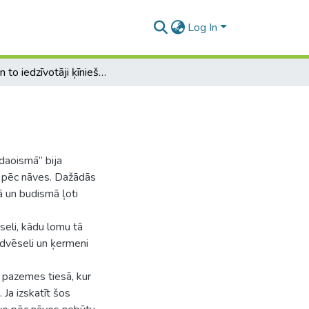
Log In
Elle un to iedzīvotāji ķīniešu budismā un daoismā
 daoismā” bija
īvi pēc nāves. Dažādās
mā un budismā ļoti
seli, kādu lomu tā
r dvēseli un ķermeni
t pazemes tiesā, kur
 Ja izskatīt šos