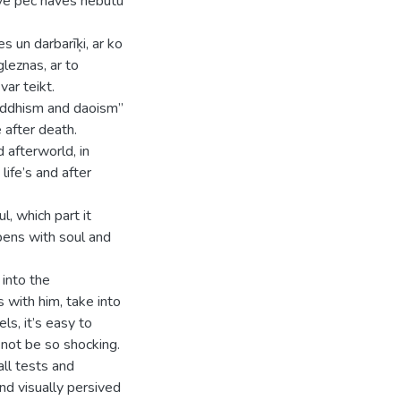
zīve pēc nāves nebūtu
s un darbarīķi, ar ko
gleznas, ar to
var teikt.
buddhism and daoism”
 after death.
 afterworld, in
life’s and after
, which part it
ppens with soul and
 into the
with him, take into
ls, it’s easy to
 not be so shocking.
all tests and
nd visually persived