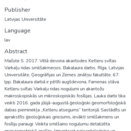
Publisher
Latvijas Universitāte
Language
lav
Abstract
Mačute S. 2017. Vēlā devona akantodes Ketleru svītas
Varkaļu ridas smilšakmeņos. Bakalaura darbs. Rīga, Latvijas
Universitāte, Ģeogrāfijas un Zemes zinātņu fakultāte. 67.
lpp. Bakalaura darbā ir pētīti augšdevona, Famenas stāva
Ketleru svītas Varkaļu ridas nogulumi un akantožu
makroskopiskās un mikroskopiskās fosīlijas. Lauka darbi tika
veikti 2016. gada jūlijā-augustā ģeoloģiski ģeomorfoloģiskā
dabas pieminekļa „Ketleru atsegums” teritorijā. Sastādīts un
aprakstīts ģeoloģiskais griezums, ievākti smilšakmens un
fosīliju paraugi. Veikta smilšaino nogulumu detalizēta
granulometriskā analīze. Izmantojot paleontoloģisko un