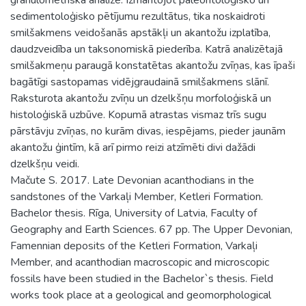
sedimentoloģisko pētījumu rezultātus, tika noskaidroti
smilšakmens veidošanās apstākļi un akantožu izplatība,
daudzveidība un taksonomiskā piederība. Katrā analizētajā
smilšakmeņu paraugā konstatētas akantožu zvīņas, kas īpaši
bagātīgi sastopamas vidējgraudainā smilšakmens slānī.
Raksturota akantožu zvīņu un dzelkšņu morfoloģiskā un
histoloģiskā uzbūve. Kopumā atrastas vismaz trīs sugu
pārstāvju zvīņas, no kurām divas, iespējams, pieder jaunām
akantožu ģintīm, kā arī pirmo reizi atzīmēti divi dažādi
dzelkšņu veidi.
Mačute S. 2017. Late Devonian acanthodians in the
sandstones of the Varkaļi Member, Ketleri Formation.
Bachelor thesis. Rīga, University of Latvia, Faculty of
Geography and Earth Sciences. 67 pp. The Upper Devonian,
Famennian deposits of the Ketleri Formation, Varkaļi
Member, and acanthodian macroscopic and microscopic
fossils have been studied in the Bachelor`s thesis. Field
works took place at a geological and geomorphological