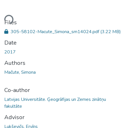
ding...
Files
305-58102-Macute_Simona_sm14024.pdf
(3.22 MB)
Date
2017
Authors
Mačute, Simona
Co-author
Latvijas Universitāte. Ģeogrāfijas un Zemes zinātņu
fakultāte
Advisor
Lukševičs, Ervīns