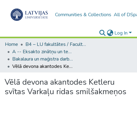
Communities & Collections
All of DSp
Log In
Home
B4 – LU fakultātes / Faculties of the UL
A -- Eksakto zinātņu un tehnoloģiju fakultāte / Faculty of Science and Technology
Bakalaura un maģistra darbi (EZTF) / Bachelor's and Master's theses
Vēlā devona akantodes Ketleru svītas Varkaļu ridas smilšakmeņos
Vēlā devona akantodes Ketleru
svītas Varkaļu ridas smilšakmeņos