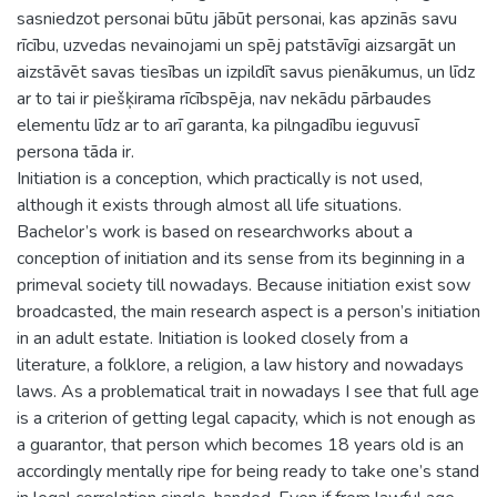
sasniedzot personai būtu jābūt personai, kas apzinās savu
rīcību, uzvedas nevainojami un spēj patstāvīgi aizsargāt un
aizstāvēt savas tiesības un izpildīt savus pienākumus, un līdz
ar to tai ir piešķirama rīcībspēja, nav nekādu pārbaudes
elementu līdz ar to arī garanta, ka pilngadību ieguvusī
persona tāda ir.
Initiation is a conception, which practically is not used,
although it exists through almost all life situations.
Bachelor’s work is based on researchworks about a
conception of initiation and its sense from its beginning in a
primeval society till nowadays. Because initiation exist sow
broadcasted, the main research aspect is a person’s initiation
in an adult estate. Initiation is looked closely from a
literature, a folklore, a religion, a law history and nowadays
laws. As a problematical trait in nowadays I see that full age
is a criterion of getting legal capacity, which is not enough as
a guarantor, that person which becomes 18 years old is an
accordingly mentally ripe for being ready to take one’s stand