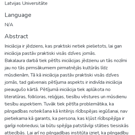
Latvijas Universitāte
Language
N/A
Abstract
Iniciācija ir jēdziens, kas praktiski netiek pielietots, lai gan
iniciācija pastāv praktiski visās dzīves jomās.
Bakalaura darbā tiek pētīts iniciācijas jēdzienu un tās nozīmi
jau no tās pirmsākumiem pirmatnējās kultūrās līdz
mūsdienām, Tā kā iniciācija pastāv praktiski visās dzīves
jomās, tad galvenais pētījuma aspekts ir indivīda iniciācija
pieaugušo kārtā. Pētījumā iniciācija tiek aplūkota no
literatūras, folkloras, reliģijas, tiesību vēstures un mūsdienu
tiesību aspektiem. Tuvāk tiek pētīta problemātika, ka
pilngadības noteikšana kā kritērijs rīcībspējas iegūšanai, nav
pietiekama kā garants, ka persona, kas kļūst rīcībspējīga ir
garīgi nobriedusi, lai būtu spējīga patstāvīgi stāties tiesiskās
attiecībās. Lai arī no pilngadības institūta izriet, ka pilngadību