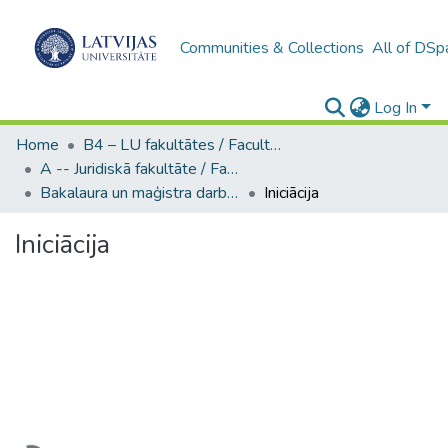
Communities & Collections
All of DSp
Log In
Home
B4 – LU fakultātes / Faculties of the UL
A -- Juridiskā fakultāte / Faculty of Law
Bakalaura un maģistra darbi (JF) / Bachelor's and Master's theses
Iniciācija
Iniciācija
Loading...