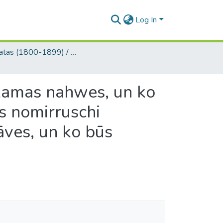
Log In
Grāmatas (1800-1899) / Books
ekamas nahwes, un ko
hs nomirruschi
āves, un ko būs