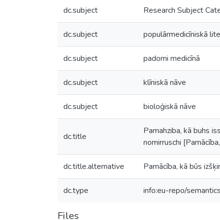
dc.subject
Research Subject Cat
dc.subject
populārmedicīniskā lite
dc.subject
padomi medicīnā
dc.subject
klīniskā nāve
dc.subject
bioloģiskā nāve
Pamahziba, kā buhs iss
dc.title
nomirruschi [Pamācība, 
dc.title.alternative
Pamācība, kā būs izšķir
dc.type
info:eu-repo/semantic
Files