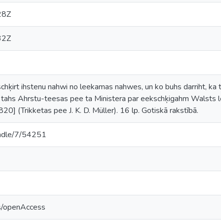
28Z
32Z
chķirt ihstenu nahwi no leekamas nahwes, un ko buhs darriht, ka t
o tahs Ahrstu-teesas pee ta Ministera par eekschķigahm Walsts 
20] (Trikketas pee J. K. D. Müller). 16 lp. Gotiskā rakstībā.
handle/7/54251
cs/openAccess