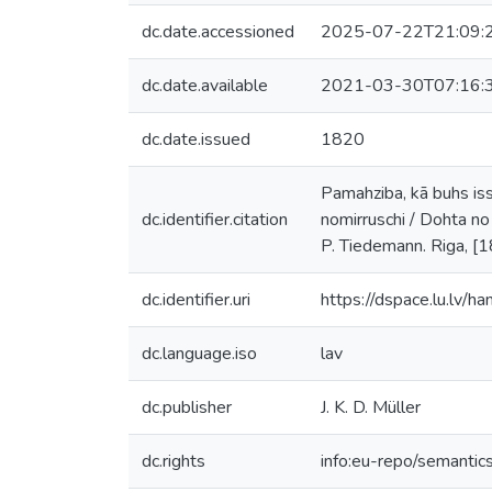
dc.date.accessioned
2025-07-22T21:09:
dc.date.available
2021-03-30T07:16:
dc.date.issued
1820
Pamahziba, kā buhs iss
dc.identifier.citation
nomirruschi / Dohta n
P. Tiedemann. Riga, [18
dc.identifier.uri
https://dspace.lu.lv/
dc.language.iso
lav
dc.publisher
J. K. D. Müller
dc.rights
info:eu-repo/semanti