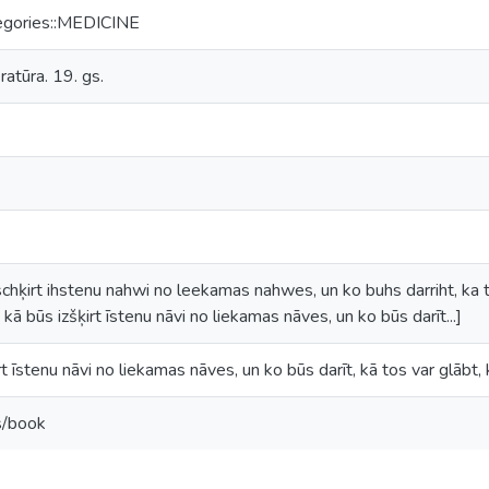
egories::MEDICINE
ratūra. 19. gs.
chķirt ihstenu nahwi no leekamas nahwes, un ko buhs darriht, ka t
kā būs izšķirt īstenu nāvi no liekamas nāves, un ko būs darīt...]
t īstenu nāvi no liekamas nāves, un ko būs darīt, kā tos var glābt, 
s/book