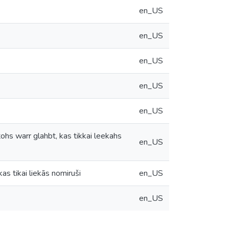
en_US
en_US
en_US
en_US
en_US
ohs warr glahbt, kas tikkai leekahs
en_US
kas tikai liekās nomiruši
en_US
en_US