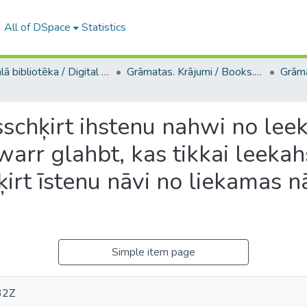
All of DSpace
Statistics
Digitālā bibliotēka / Digital library
Grāmatas. Krājumi / Books. Collection of articles
sschķirt ihstenu nahwi no le
 warr glahbt, kas tikkai leeka
ķirt īstenu nāvi no liekamas n
Simple item page
32Z