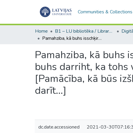
Communities & Collections
Home
B1 – LU bibliotēka / Library of the UL
Pamahziba, kā buhs isschķirt ihstenu nahwi no leekamas nahwes, un ko buhs darriht, ka tohs warr glahbt, kas tikkai leekahs nomirruschi [Pamācība, kā būs izšķirt īstenu nāvi no liekamas nāves, un ko būs darīt...]
Pamahziba, kā buhs i
buhs darriht, ka tohs
[Pamācība, kā būs izš
darīt...]
dc.date.accessioned
2021-03-30T07:16: