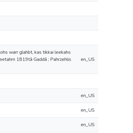
ohs warr glahbt, kas tikkai leekahs
leetahm 1819tā Gaddā ; Pahrzehlis
en_US
en_US
en_US
en_US