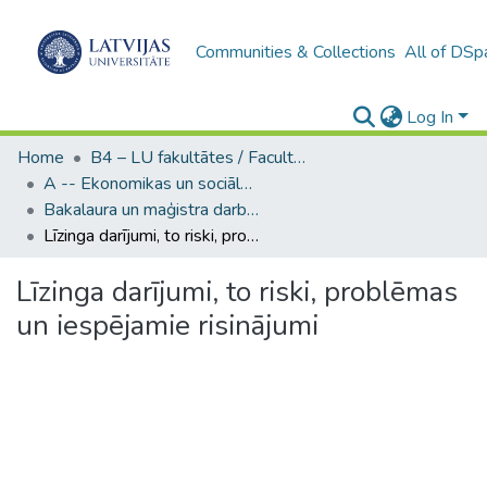
Communities & Collections
All of DSp
Log In
Home
B4 – LU fakultātes / Faculties of the UL
A -- Ekonomikas un sociālo zinātņu fakultāte / Faculty of Economics and Social Sciences
Bakalaura un maģistra darbi (ESZF) / Bachelor's and Master's theses
Līzinga darījumi, to riski, problēmas un iespējamie risinājumi
Līzinga darījumi, to riski, problēmas
un iespējamie risinājumi