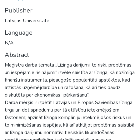
Publisher
Latvijas Universitāte
Language
N/A
Abstract
Maģistra darba temata „Līzinga darījumi, to riski, problēmas
un iespējamie risinājumi” izvēle saistīta ar līzinga, kā nozīmīga
finanšu instrumenta, pieaugošo popularitāti apstākļos, kad
attīstās uzņēmējdarbība un ražošana, kā arī tiek daudz
diskutēts par ekonomikas „pārkaršanu”.
Darba mērķis ir izpētīt Latvijas un Eiropas Savienības līzinga
tirgu un dot spriedumu par tā attīstību ietekmējošiem
faktoriem; apzināt līzinga kompāniju ietekmējošos riskus un
to minimizēšanas iespējas, kā arī atklājot problēmas saistībā
ar līzinga darījumu normatīvi tiesiskās likumdošanas
regulējuma nepilnībām, izstrādāt priekšlikumus un