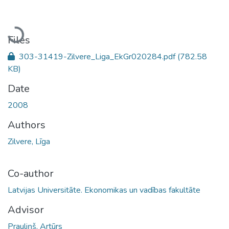
Loading...
Files
303-31419-Zilvere_Liga_EkGr020284.pdf
(782.58
KB)
Date
2008
Authors
Zilvere, Līga
Co-author
Latvijas Universitāte. Ekonomikas un vadības fakultāte
Advisor
Prauliņš, Artūrs