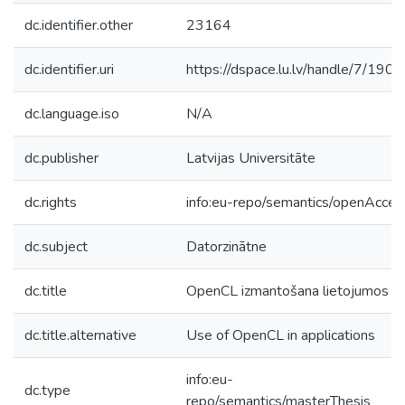
dc.identifier.other
23164
dc.identifier.uri
https://dspace.lu.lv/handle/7/190
dc.language.iso
N/A
dc.publisher
Latvijas Universitāte
dc.rights
info:eu-repo/semantics/openAcces
dc.subject
Datorzinātne
dc.title
OpenCL izmantošana lietojumos
dc.title.alternative
Use of OpenCL in applications
info:eu-
dc.type
repo/semantics/masterThesis