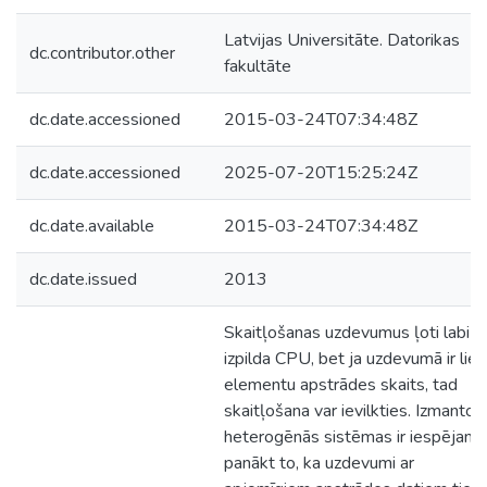
Latvijas Universitāte. Datorikas
dc.contributor.other
fakultāte
dc.date.accessioned
2015-03-24T07:34:48Z
dc.date.accessioned
2025-07-20T15:25:24Z
dc.date.available
2015-03-24T07:34:48Z
dc.date.issued
2013
Skaitļošanas uzdevumus ļoti labi
izpilda CPU, bet ja uzdevumā ir liel
elementu apstrādes skaits, tad
skaitļošana var ievilkties. Izmantoj
heterogēnās sistēmas ir iespējams
panākt to, ka uzdevumi ar