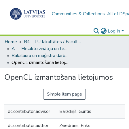
Communities & Collections
All of DSp
Log In
Home
B4 – LU fakultātes / Faculties of the UL
A -- Eksakto zinātņu un tehnoloģiju fakultāte / Faculty of Science and Technology
Bakalaura un maģistra darbi (EZTF) / Bachelor's and Master's theses
OpenCL izmantošana lietojumos
OpenCL izmantošana lietojumos
Simple item page
dc.contributor.advisor
Bārzdiņš, Guntis
dc.contributor.author
Zviedrāns, Ēriks