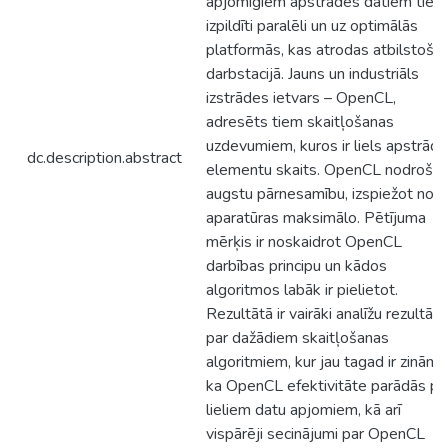
apjomīgiem apstrādes datiem tiek
izpildīti paralēli un uz optimālās
platformās, kas atrodas atbilstošaj
darbstacijā. Jauns un industriāls
izstrādes ietvars – OpenCL,
adresēts tiem skaitļošanas
uzdevumiem, kuros ir liels apstrād
dc.description.abstract
elementu skaits. OpenCL nodrošin
augstu pārnesamību, izspiežot no
aparatūras maksimālo. Pētījuma
mērķis ir noskaidrot OpenCL
darbības principu un kādos
algoritmos labāk ir pielietot.
Rezultātā ir vairāki analīžu rezultāti
par dažādiem skaitļošanas
algoritmiem, kur jau tagad ir zināms
ka OpenCL efektivitāte parādās pi
lieliem datu apjomiem, kā arī
vispārēji secinājumi par OpenCL