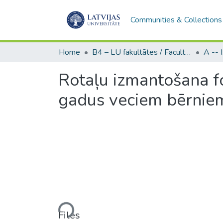
Communities & Collections
Home
B4 – LU fakultātes / Faculties of the UL
Rotaļu izmantošana f
gadus veciem bērnie
Loading...
Files