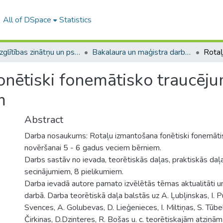
All of DSpace
Statistics
A -- Izglītības zinātņu un psiholoģijas fakultāte / Faculty of Education Sciences and Psychology
Bakalaura un maģistra darbi (PPMF) / Bachelor's and Master's theses
onētiski fonemātisko traucēj
m
Abstract
Darba nosaukums: Rotaļu izmantošana fonētiski fonemāti
novēršanai 5 - 6 gadus veciem bērniem.
Darbs sastāv no ievada, teorētiskās daļas, praktiskās da
secinājumiem, 8 pielikumiem.
Darba ievadā autore pamato izvēlētās tēmas aktualitāti u
darbā. Darba teorētiskā daļa balstās uz A. Ļubļinskas, I. P
Svences, A. Golubevas, D. Lieģenieces, I. Miltiņas, S. Tūbele
Čirkinas, D.Dzinteres, R. Bošas u. c. teorētiskajām atziņām