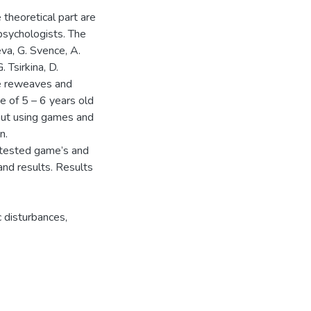
e theoretical part are
sychologists. The
va, G. Svence, A.
. Tsirkina, D.
are reweaves and
 of 5 – 6 years old
bout using games and
n.
y tested game’s and
nd results. Results
 disturbances,