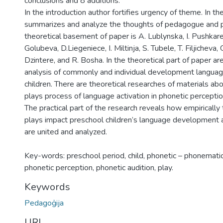
conclusions and 8 additions.
In the introduction author fortifies urgency of theme. In th
summarizes and analyze the thoughts of pedagogue and p
theoretical basement of paper is A. Lublynska, I. Pushkare
Golubeva, D.Liegeniece, I. Miltinja, S. Tubele, T. Filjicheva, G
Dzintere, and R. Bosha. In the theoretical part of paper 
analysis of commonly and individual development language
children. There are theoretical researches of materials a
plays process of language activation in phonetic perceptio
The practical part of the research reveals how empiricall
plays impact preschool children’s language development a
are united and analyzed.
Key-words: preschool period, child, phonetic – phonematic
phonetic perception, phonetic audition, play.
Keywords
Pedagoģija
URI