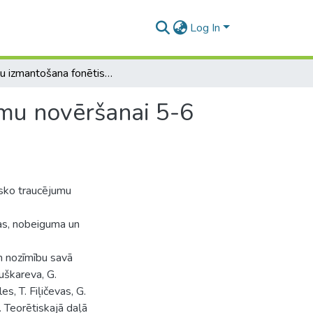
Log In
Rotaļu izmantošana fonētiski fonemātisko traucējumu novēršanai 5-6 gadus veciem bērniem
umu novēršanai 5-6
sko traucējumu
ļas, nobeiguma un
n nozīmību savā
uškareva, G.
s, T. Fiļičevas, G.
. Teorētiskajā daļā