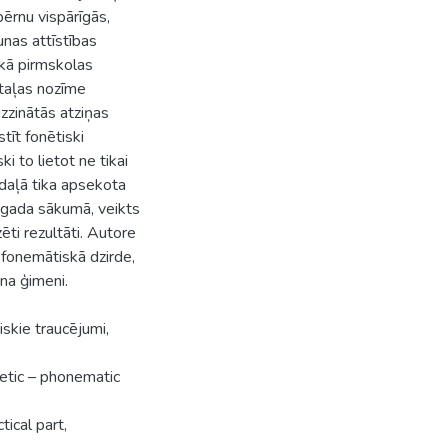
bērnu vispārīgās,
unas attīstības
 kā pirmskolas
otaļas nozīme
zzinātās atziņas
tīt fonētiski
 to lietot ne tikai
 daļā tika apsekota
 gada sākumā, veikts
ēti rezultāti. Autore
 fonemātiskā dzirde,
na ģimeni.
skie traucējumi,
netic – phonematic
tical part,