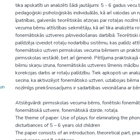
tika apskatīti un analizēti šādi jautājumi: 5 - 6 gadus vecu 
pedagoģiski psiholoģiskās individuālās, kā arī valodas un r
īpatnības, galvenās teorētiskās atziņas par rotaļas nozīmi
vecuma bērnu attīstības sekmētāju, kā arī tika analizēta r
fonemātiskās uztveres pilnveidošanas darbībā. Teorētiski i
palīdzēja izveidot rotaļu nodarbību sistēmu, kas palīdz attīs
fonemātisko uztveri pirmskolas vecuma bērniem un praktiski
pirmsskolas iestādē, bet arī ģimenē. Pētījuma praktiskajā
bērnu skaņu izruna, fonemātiskās uztveres līmenis mācību
korekcijas darbs ar rotaļu palīdzību. Tiek apkopoti un analiz
secina, ka aktivizējot fonemātisko uztveri, uzlabojas bērna
 un
nozīmīgs priekšnosacījums ir sadarbības veicināšana ar bēr
Atslēgvārdi: pirmsskolas vecuma bērns, fonētiski fonemāti
fonemātiskā uztvere, fonemātiskā dzirde, rotaļa.
The theme of paper: Use of plays for eliminating the pho
disturbances of 5 – 6 years old children
The paper consists of an introduction, theoretical part, prac