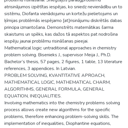
atrisinājumos izpētītas iespējas, ko sniedz nevienādību un to
sistēmu, Diofanta vienādojumu un kortežu pielietojums un
ķīmijas problēmās iespējamo [at]risinājumu diskrētās dabas
principa izmantošana. Demonstrēts matemātikas šarma
skaistums un spēks, kas dažos tā aspektos pat nodrošina
iespēju jaunai problēmu risināšanas pieejai.
Mathematical logic: untraditional approaches in chemistry
problem solving. Bisenieks J., supervisor Meija J., Ph.D.
Bachelor’s thesis, 57 pages, 2 figures, 1 table, 13 literature
references, 3 appendices. In Latvian.
PROBLEM SOLVING, KVANTITATIVE APROACH,
MATHEMATICAL LOGIC, MATHEMATICAL CHARM,
ALGORITHMS, GENERAL FORMULA, GENERAL
EQUATION, INEQUALITIES.
Involving mathematics into the chemistry problems solving
process allows create new algorithms for the specific
problems, therefore enhancing problem-solving skills. The
implementation of inequalities, Diophantine equations,