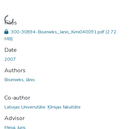
Loading...
Files
300-30894-Bisenieks_Janis_Kimi040091.pdf
(2.72
MB)
Date
2007
Authors
Bisenieks, Jānis
Co-author
Latvijas Universitāte. Ķīmijas fakultāte
Advisor
Meija, Juris