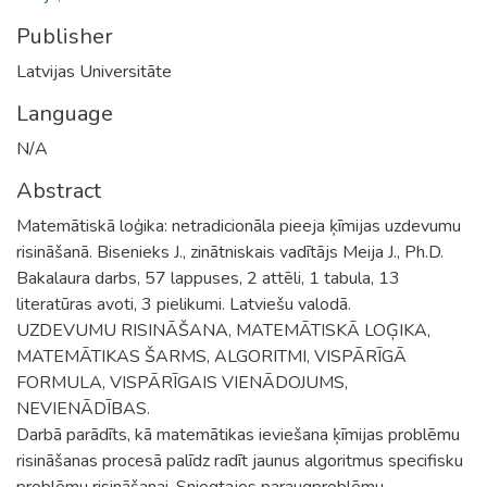
Publisher
Latvijas Universitāte
Language
N/A
Abstract
Matemātiskā loģika: netradicionāla pieeja ķīmijas uzdevumu
risināšanā. Bisenieks J., zinātniskais vadītājs Meija J., Ph.D.
Bakalaura darbs, 57 lappuses, 2 attēli, 1 tabula, 13
literatūras avoti, 3 pielikumi. Latviešu valodā.
UZDEVUMU RISINĀŠANA, MATEMĀTISKĀ LOĢIKA,
MATEMĀTIKAS ŠARMS, ALGORITMI, VISPĀRĪGĀ
FORMULA, VISPĀRĪGAIS VIENĀDOJUMS,
NEVIENĀDĪBAS.
Darbā parādīts, kā matemātikas ieviešana ķīmijas problēmu
risināšanas procesā palīdz radīt jaunus algoritmus specifisku
problēmu risināšanai. Sniegtajos paraugproblēmu