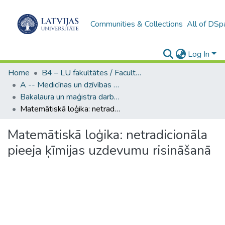
Communities & Collections
All of DSp
Log In
Home
B4 – LU fakultātes / Faculties of the UL
A -- Medicīnas un dzīvības zinātņu fakultāte / Faculty of Medicine and Life Sciences
Bakalaura un maģistra darbi (MDZF) / Bachelor's and Master's theses
Matemātiskā loģika: netradicionāla pieeja ķīmijas uzdevumu risināšanā
Matemātiskā loģika: netradicionāla
pieeja ķīmijas uzdevumu risināšanā