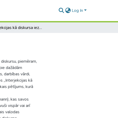
Log In
Interjekcijas kā diskursa iezīmētājas
ēt diskursu, piemēram,
r pie dažādām
s, darbības vārdi,
s „Interjekcijas kā
kais pētījums, kurā
mann), kas savos
uši vispār vai arī
ais valodas