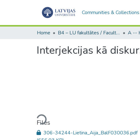
Communities & Collections
Home
B4 – LU fakultātes / Faculties of the UL
Interjekcijas kā disku
Loading...
Files
306-34244-Lietina_Aija_BalF030036.pdf