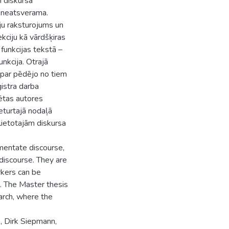
m diskursa
r neatsverama.
iju raksturojums un
kciju kā vārdšķiras
funkcijas tekstā –
unkcija. Otrajā
n par pēdējo no tiem
ģistra darba
ētas autores
Ceturtajā nodaļā
 lietotajām diskursa
gmentate discourse,
 discourse. They are
rkers can be
e. The Master thesis
arch, where the
e, Dirk Siepmann,