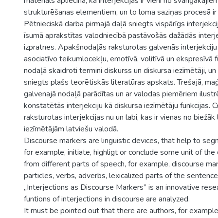
materiāls apliecina, ka interjekcijas ir vieni no svarīgākajie
strukturēšanas elementiem, un to loma saziņas procesā i
Pētnieciskā darba pirmajā daļā sniegts vispārīgs interjekc
īsumā aprakstītas valodniecībā pastāvošās dažādās interje
izpratnes. Apakšnodaļās raksturotas galvenās interjekciju 
asociatīvo teikumlocekļu, emotīvā, volitīvā un ekspresīvā f
nodaļā skaidroti termini diskurss un diskursa iezīmētāji, u
sniegts plašs teorētiskās literatūras apskats. Trešajā, ma
galvenajā nodaļā parādītas un ar valodas piemēriem ilustr
konstatētās interjekciju kā diskursa iezīmētāju funkcijas. 
raksturotas interjekcijas nu un labi, kas ir vienas no biežāk
iezīmētājām latviešu valodā.
Discourse markers are linguistic devices, that help to se
for example, initiate, highligt or conclude some unit of the
from different parts of speech, for example, discourse ma
particles, verbs, adverbs, lexicalized parts of the sentenc
„Interjections as Discourse Markers” is an innovative rese
funtions of interjections in discourse are analyzed.
It must be pointed out that there are authors, for exampl