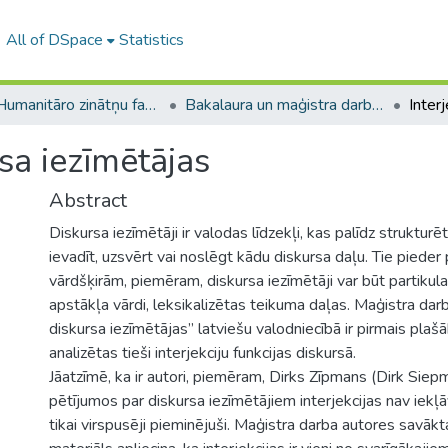
All of DSpace
Statistics
A -- Humanitāro zinātņu fakultāte / Faculty of Humanities
Bakalaura un maģistra darbi (HZF) / Bachelor's and Master's theses
rsa iezīmētājas
Abstract
Diskursa iezīmētāji ir valodas līdzekļi, kas palīdz struktur
ievadīt, uzsvērt vai noslēgt kādu diskursa daļu. Tie piede
vārdšķirām, piemēram, diskursa iezīmētāji var būt partikula
apstākļa vārdi, leksikalizētas teikuma daļas. Maģistra darb
diskursa iezīmētājas” latviešu valodniecībā ir pirmais plašā
analizētas tieši interjekciju funkcijas diskursā.
Jāatzīmē, ka ir autori, piemēram, Dirks Zīpmans (Dirk Siep
pētījumos par diskursa iezīmētājiem interjekcijas nav iekļāv
tikai virspusēji pieminējuši. Maģistra darba autores savākt