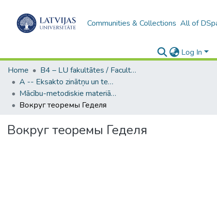
Communities & Collections
All of DSp
Log In
Home
B4 – LU fakultātes / Faculties of the UL
A -- Eksakto zinātņu un tehnoloģiju fakultāte / Faculty of Science and Technology
Mācību-metodiskie materiāli (EZTF) / Teaching Stuff
Вокруг теоремы Геделя
Вокруг теоремы Геделя