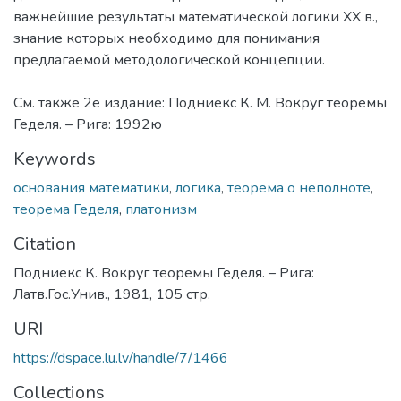
важнейшие результаты математической логики XX в.,
знание которых необходимо для понимания
предлагаемой методологической концепции.
См. также 2е издание: Подниекс К. М. Вокруг теоремы
Геделя. – Рига: 1992ю
Keywords
основания математики
,
логика
,
теорема о неполноте
,
теорема Геделя
,
платонизм
Citation
Подниекс К. Вокруг теоремы Геделя. – Рига:
Латв.Гос.Унив., 1981, 105 стр.
URI
https://dspace.lu.lv/handle/7/1466
Collections