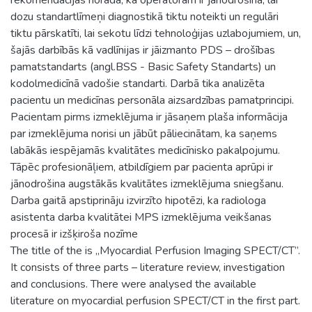
dozu standartlīmeņi diagnostikā tiktu noteikti un regulāri
tiktu pārskatīti, lai sekotu līdzi tehnoloģijas uzlabojumiem, un,
šajās darbībās kā vadlīnijas ir jāizmanto PDS – drošības
pamatstandarts (angl.BSS - Basic Safety Standarts) un
kodolmedicīnā vadošie standarti. Darbā tika analizēta
pacientu un medicīnas personāla aizsardzības pamatprincipi.
Pacientam pirms izmeklējuma ir jāsaņem plaša informācija
par izmeklējuma norisi un jābūt pāliecinātam, ka saņems
labākās iespējamās kvalitātes medicīnisko pakalpojumu.
Tāpēc profesionāļiem, atbildīgiem par pacienta aprūpi ir
jānodrošina augstākās kvalitātes izmeklējuma sniegšanu.
Darba gaitā apstiprināju izvirzīto hipotēzi, ka radiologa
asistenta darba kvalitātei MPS izmeklējuma veikšanas
procesā ir izšķiroša nozīme
The title of the is ,,Myocardial Perfusion Imaging SPECT/CT”.
It consists of three parts – literature review, investigation
and conclusions. There were analysed the available
literature on myocardial perfusion SPECT/CT in the first part.