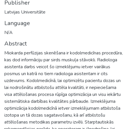
Publisher
Latvijas Universitāte
Language
N/A
Abstract
Miokarda perfūzijas skenēšana ir kodolmedicīnas procedūra,
kas dod informāciju par sirds muskuļa stāvokli. Radiologa
asistenta darbs veicot šo izmeklējumu ietver vairākus
posmus un katrā no tiem radiologa asistentam ir cits
uzdevums. Kodolmedicīnā, lai optimizētu pacientu dozas un
lai nodrošinātu atbilstošu attēla kvalitāti, ir nepieciešama
visa attēlošanas procesa rūpīga optimizācija un visu iekārtu
sistemātiska darbības kvalitātes pārbaude. Izmeklējuma
optimizācija kodolmedicīnā ietver izmeklējumam atbilstoša
izotopa un tā dozas sagatavošanu, kā arī atbilstošu
attēlošanas metodikas parametru izvēli. Starptautiskās
rekomendācijas norāda, ka operatoram ir jānodrošina, lai