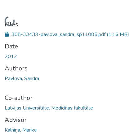
Loading...
Files
308-33439-pavlova_sandra_sp11085.pdf
(1.16 MB)
Date
2012
Authors
Pavlova, Sandra
Co-author
Latvijas Universitāte. Medicīnas fakultāte
Advisor
Kalniņa, Marika