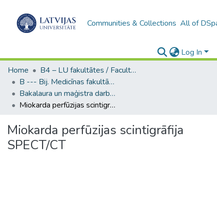
Communities & Collections
All of DSp
Log In
Home
B4 – LU fakultātes / Faculties of the UL
B --- Bij. Medicīnas fakultātes studentu noslēguma darbi / Faculty of Medicine - Graduate works
Bakalaura un maģistra darbi (MF) / Bachelor's and Master's theses
Miokarda perfūzijas scintigrāfija SPECT/CT
Miokarda perfūzijas scintigrāfija
SPECT/CT