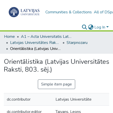
Communities & Collections
All of DSp
Log In
Home
A1 – Acta Universitatis Latviensis / Universitātes raksti / Scientific papers
Latvijas Universitātes Raksti (1949– )
Starpnozaru
Orientālistika (Latvijas Universitātes Raksti, 803. sēj.)
Orientālistika (Latvijas Universitātes
Raksti, 803. sēj.)
Simple item page
dc.contributor
Latvijas Universitāte
dc.contributor.editor
Taivans, Leons