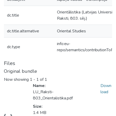
Orientālistika (Latvijas Universit
dc.title
Raksti, 803. sēj.)
dc.title.alternative
Oriental Studies
info:eu-
dc.type
repo/semantics/contributionToPer
Files
Original bundle
Now showing
1 - 1 of 1
Name:
Down
LU_Raksti-
load
803_Orientalistika.pdf
Size:
1.4 MB