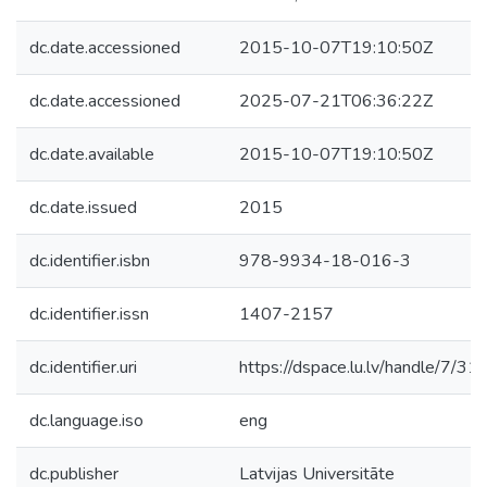
dc.date.accessioned
2015-10-07T19:10:50Z
dc.date.accessioned
2025-07-21T06:36:22Z
dc.date.available
2015-10-07T19:10:50Z
dc.date.issued
2015
dc.identifier.isbn
978-9934-18-016-3
dc.identifier.issn
1407-2157
dc.identifier.uri
https://dspace.lu.lv/handle/7/3
dc.language.iso
eng
dc.publisher
Latvijas Universitāte