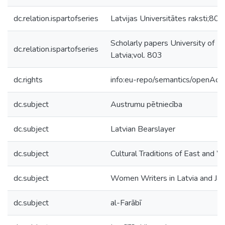
dc.relation.ispartofseries
Latvijas Universitātes raksti;803.
Scholarly papers University of
dc.relation.ispartofseries
Latvia;vol. 803
dc.rights
info:eu-repo/semantics/openAcc
dc.subject
Austrumu pētniecība
dc.subject
Latvian Bearslayer
dc.subject
Cultural Traditions of East and 
dc.subject
Women Writers in Latvia and Ja
dc.subject
al-Farābī