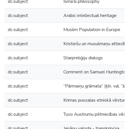
dc.subject
Ismā‘īlī philosophy
dc.subject
Arabic intellectual heritage
dc.subject
Muslim Population in Europe
dc.subject
Kristiešu un musulmaņu attiecība
dc.subject
Starpreliģiju dialogs
dc.subject
Comment on Samuel Huntington
dc.subject
“Pārmaiņu grāmata” (ķīn. val. “Jidz
dc.subject
Krimas pussalas etniskā vēsture
dc.subject
Tuvo Austrumu pētniecības vēst
dc.subject
Japāņu valoda - transkripcija