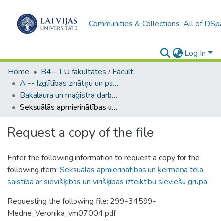
Communities & Collections
All of DSp
Log In
Home
B4 – LU fakultātes / Faculties of the UL
A -- Izglītības zinātņu un psiholoģijas fakultāte / Faculty of Education Sciences and Psychology
Bakalaura un maģistra darbi (PPMF) / Bachelor's and Master's theses
Seksuālās apmierinātības un ķermeņa tēla saistība ar sievišķības un vīrišķības izteiktību sieviešu grupā
Request a copy of the file
Enter the following information to request a copy for the
following item:
Seksuālās apmierinātības un ķermeņa tēla
saistība ar sievišķības un vīrišķības izteiktību sieviešu grupā
Requesting the following file: 299-34599-
Medne_Veronika_vm07004.pdf