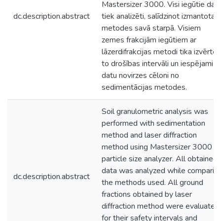
Mastersizer 3000. Visi iegūtie dati
dc.description.abstract
tiek analizēti, salīdzinot izmantotas
metodes savā starpā. Visiem
zemes frakcijām iegūtiem ar
lāzerdifrakcijas metodi tika izvērtēt
to drošības intervāli un iespējami
datu novirzes cēloni no
sedimentācijas metodes.
Soil granulometric analysis was
performed with sedimentation
method and laser diffraction
method using Mastersizer 3000
particle size analyzer. All obtained
data was analyzed while comparin
dc.description.abstract
the methods used. All ground
fractions obtained by laser
diffraction method were evaluated
for their safety intervals and