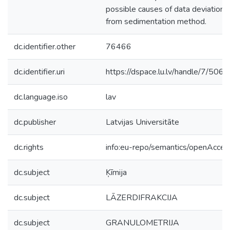
possible causes of data deviation
from sedimentation method.
dc.identifier.other
76466
dc.identifier.uri
https://dspace.lu.lv/handle/7/506
dc.language.iso
lav
dc.publisher
Latvijas Universitāte
dc.rights
info:eu-repo/semantics/openAcces
dc.subject
Ķīmija
dc.subject
LĀZERDIFRAKCIJA
dc.subject
GRANULOMETRIJA