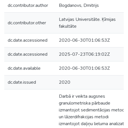
dc.contributor.author
Bogdanovs, Dmitrijs
Latvijas Universitāte. Ķīmijas
dc.contributor.other
fakultāte
dc.date.accessioned
2020-06-30T01:06:53Z
dc.date.accessioned
2025-07-23T06:19:02Z
dc.date.available
2020-06-30T01:06:53Z
dc.date.issued
2020
Darbā ir veikta augsnes
granulometriska pārbaude
izmantojot sedimentācijas metodi
un lāzerdifrakcijas metodi
izmantojot daļiņu lieluma analizato