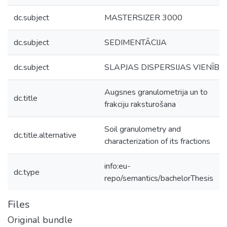
dc.subject
MASTERSIZER 3000
dc.subject
SEDIMENTĀCIJA
dc.subject
SLAPJAS DISPERSIJAS VIENĪBA
Augsnes granulometrija un to
dc.title
frakciju raksturošana
Soil granulometry and
dc.title.alternative
characterization of its fractions
info:eu-
dc.type
repo/semantics/bachelorThesis
Files
Original bundle