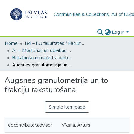
Communities & Collections
All of DSp
Log In
Home
B4 – LU fakultātes / Faculties of the UL
A -- Medicīnas un dzīvības zinātņu fakultāte / Faculty of Medicine and Life Sciences
Bakalaura un maģistra darbi (MDZF) / Bachelor's and Master's theses
Augsnes granulometrija un to frakciju raksturošana
Augsnes granulometrija un to
frakciju raksturošana
Simple item page
dc.contributor.advisor
Vīksna, Arturs