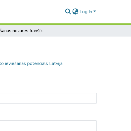
Log In
Ēdināšanas nozares franšīzu attīstība un to ieviešanas potenciāls Latvijā
to ieviešanas potenciāls Latvijā