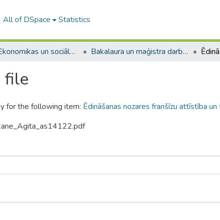
All of DSpace
Statistics
A -- Ekonomikas un sociālo zinātņu fakultāte / Faculty of Economics and Social Sciences
Bakalaura un maģistra darbi (ESZF) / Bachelor's and Master's theses
file
y for the following item:
Ēdināšanas nozares franšīzu attīstība un 
rkane_Agita_as14122.pdf