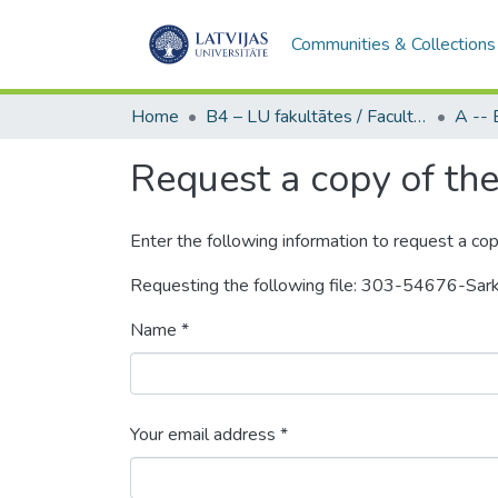
Communities & Collections
Home
B4 – LU fakultātes / Faculties of the UL
Request a copy of the 
Enter the following information to request a cop
Requesting the following file: 303-54676-Sa
Name *
Your email address *