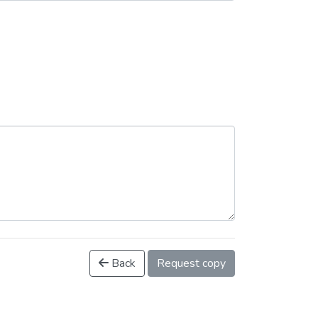
Back
Request copy