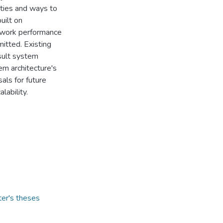
ities and ways to
uilt on
s work performance
itted. Existing
esult system
m architecture's
als for future
ability.
ter's theses