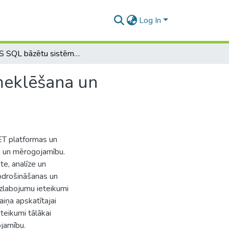
Log In
Uz MS SQL bāzētu sistēmu veiktspējas problēmu meklēšana un risināšana
meklēšana un
NET platformas un
u un mērogojamību.
te, analīze un
apdrošināšanas un
uzlabojumu ieteikumi
iņa apskatītajai
eteikumi tālākai
ojamību.