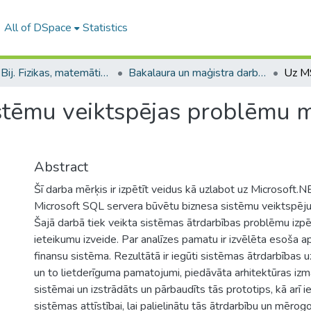
All of DSpace
Statistics
B --- Bij. Fizikas, matemātikas un optometrijas fakultātes studentu noslēguma darbi / Faculty of Physics, Mathematics and Optometry - Graduate works
Bakalaura un maģistra darbi (FMOF) / Bachelor's and Master's theses
stēmu veiktspējas problēmu 
Abstract
Šī darba mērķis ir izpētīt veidus kā uzlabot uz Microsoft.
Microsoft SQL servera būvētu biznesa sistēmu veiktspēj
Šajā darbā tiek veikta sistēmas ātrdarbības problēmu izpē
ieteikumu izveide. Par analīzes pamatu ir izvēlēta esoša 
finansu sistēma. Rezultātā ir iegūti sistēmas ātrdarbības 
un to lietderīguma pamatojumi, piedāvāta arhitektūras izma
sistēmai un izstrādāts un pārbaudīts tās prototips, kā arī i
sistēmas attīstībai, lai palielinātu tās ātrdarbību un mērog