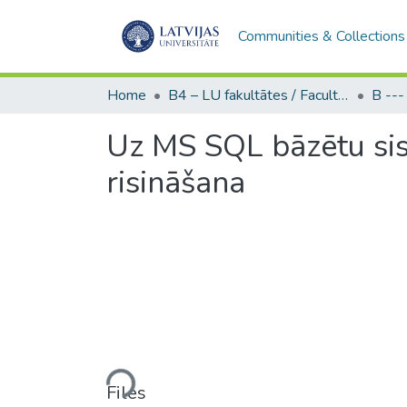
Communities & Collections
Home
B4 – LU fakultātes / Faculties of the UL
Uz MS SQL bāzētu si
risināšana
Loading...
Files