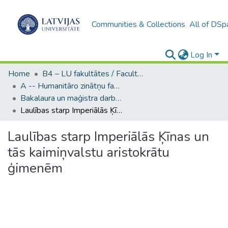
Communities & Collections
All of DSp
Log In
Home
B4 – LU fakultātes / Faculties of the UL
A -- Humanitāro zinātņu fakultāte / Faculty of Humanities
Bakalaura un maģistra darbi (HZF) / Bachelor's and Master's theses
Laulības starp Imperiālās Ķīnas un tās kaimiņvalstu aristokrātu ģimenēm
Laulības starp Imperiālās Ķīnas un
tās kaimiņvalstu aristokrātu
ģimenēm