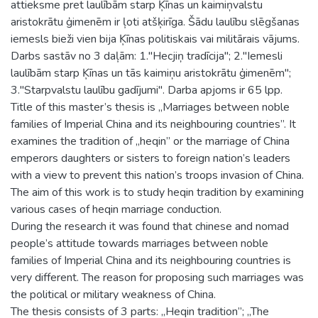
attieksme pret laulībām starp Ķīnas un kaimiņvalstu
aristokrātu ģimenēm ir ļoti atšķirīga. Šādu laulību slēgšanas
iemesls bieži vien bija Ķīnas politiskais vai militārais vājums.
Darbs sastāv no 3 daļām: 1."Hecjiņ tradīcija"; 2."Iemesli
laulībām starp Ķīnas un tās kaimiņu aristokrātu ģimenēm";
3."Starpvalstu laulību gadījumi". Darba apjoms ir 65 lpp.
Title of this master’s thesis is „Marriages between noble
families of Imperial China and its neighbouring countries”. It
examines the tradition of „heqin” or the marriage of China
emperors daughters or sisters to foreign nation’s leaders
with a view to prevent this nation’s troops invasion of China.
The aim of this work is to study heqin tradition by examining
various cases of heqin marriage conduction.
During the research it was found that chinese and nomad
people’s attitude towards marriages between noble
families of Imperial China and its neighbouring countries is
very different. The reason for proposing such marriages was
the political or military weakness of China.
The thesis consists of 3 parts: „Heqin tradition”; „The