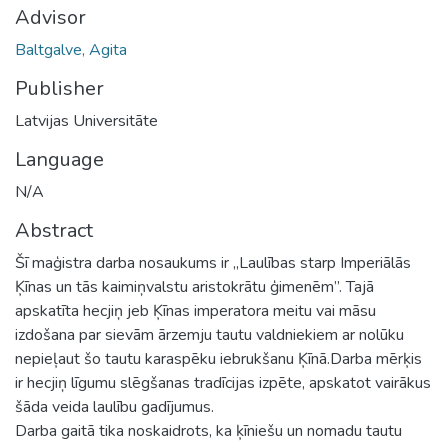
Advisor
Baltgalve, Agita
Publisher
Latvijas Universitāte
Language
N/A
Abstract
Šī maģistra darba nosaukums ir „Laulības starp Imperiālās
Ķīnas un tās kaimiņvalstu aristokrātu ģimenēm”. Tajā
apskatīta hecjiņ jeb Ķīnas imperatora meitu vai māsu
izdošana par sievām ārzemju tautu valdniekiem ar nolūku
nepieļaut šo tautu karaspēku iebrukšanu Ķīnā.Darba mērķis
ir hecjiņ līgumu slēgšanas tradīcijas izpēte, apskatot vairākus
šāda veida laulību gadījumus.
Darba gaitā tika noskaidrots, ka ķīniešu un nomadu tautu