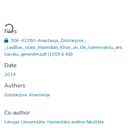
oading...
Files
306-42280-Anastasija_Zolotarjova_-
_Laulības_starp_Imperiālās_Ķīnas_un_tās_kaimiņvalstu_aris
tokrātu_ģimenēm.pdf
(1009.6 KB)
Date
2014
Authors
Zolotarjova, Anastasija
Co-author
Latvijas Universitāte. Humanitāro zinātņu fakultāte