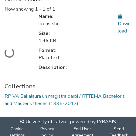
Now showing
1 - 1 of 1
Name:
license.txt
Down
load
Size:
1.46 KB
Loading...
Format:
Plain Text
Description:
Collections
RPIVA Bakalaura un maģistra darbi / RTTEMA Bachelor's
and Master's theses (1995-2017)
© University of Latvia |
powered by LYRASIS
Cookie
Privacy
End User
Send
settings
policy
Agreement
Feedback