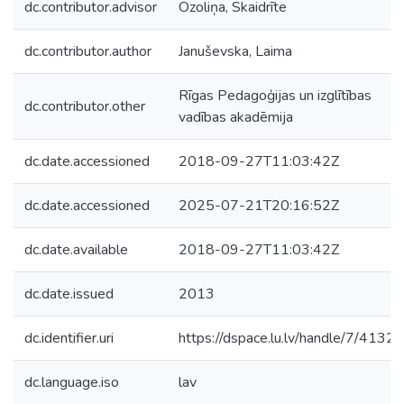
dc.contributor.advisor
Ozoliņa, Skaidrīte
dc.contributor.author
Januševska, Laima
Rīgas Pedagoģijas un izglītības
dc.contributor.other
vadības akadēmija
dc.date.accessioned
2018-09-27T11:03:42Z
dc.date.accessioned
2025-07-21T20:16:52Z
dc.date.available
2018-09-27T11:03:42Z
dc.date.issued
2013
dc.identifier.uri
https://dspace.lu.lv/handle/7/41325
dc.language.iso
lav