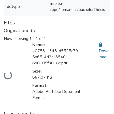
info:eu-
dc.type
repo/semantics/bachelorThesis
Files
Original bundle
Now showing
1 - 1 of 1
Name:
40753-1348-d5525c79-
Down
5b65-4d2e-8540-
load
8d0105f3018c.pdf
Loading...
Size:
867.07 KB
Format:
Adobe Portable Document
Format
License bundle