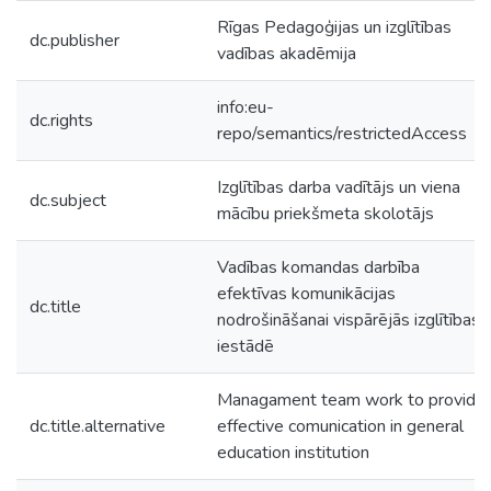
Rīgas Pedagoģijas un izglītības
dc.publisher
vadības akadēmija
info:eu-
dc.rights
repo/semantics/restrictedAccess
Izglītības darba vadītājs un viena
dc.subject
mācību priekšmeta skolotājs
Vadības komandas darbība
efektīvas komunikācijas
dc.title
nodrošināšanai vispārējās izglītības
iestādē
Managament team work to provide
dc.title.alternative
effective comunication in general
education institution