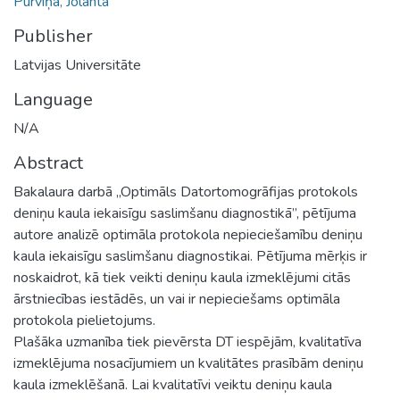
Purviņa, Jolanta
Publisher
Latvijas Universitāte
Language
N/A
Abstract
Bakalaura darbā „Optimāls Datortomogrāfijas protokols
deniņu kaula iekaisīgu saslimšanu diagnostikā”, pētījuma
autore analizē optimāla protokola nepieciešamību deniņu
kaula iekaisīgu saslimšanu diagnostikai. Pētījuma mērķis ir
noskaidrot, kā tiek veikti deniņu kaula izmeklējumi citās
ārstniecības iestādēs, un vai ir nepieciešams optimāla
protokola pielietojums.
Plašāka uzmanība tiek pievērsta DT iespējām, kvalitatīva
izmeklējuma nosacījumiem un kvalitātes prasībām deniņu
kaula izmeklēšanā. Lai kvalitatīvi veiktu deniņu kaula