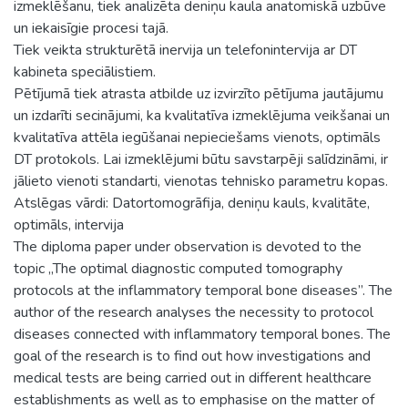
izmeklēšanu, tiek analizēta deniņu kaula anatomiskā uzbūve
un iekaisīgie procesi tajā.
Tiek veikta strukturētā inervija un telefonintervija ar DT
kabineta speciālistiem.
Pētījumā tiek atrasta atbilde uz izvirzīto pētījuma jautājumu
un izdarīti secinājumi, ka kvalitatīva izmeklējuma veikšanai un
kvalitatīva attēla iegūšanai nepieciešams vienots, optimāls
DT protokols. Lai izmeklējumi būtu savstarpēji salīdzināmi, ir
jālieto vienoti standarti, vienotas tehnisko parametru kopas.
Atslēgas vārdi: Datortomogrāfija, deniņu kauls, kvalitāte,
optimāls, intervija
The diploma paper under observation is devoted to the
topic „The optimal diagnostic computed tomography
protocols at the inflammatory temporal bone diseases”. The
author of the research analyses the necessity to protocol
diseases connected with inflammatory temporal bones. The
goal of the research is to find out how investigations and
medical tests are being carried out in different healthcare
establishments as well as to emphasise on the matter of