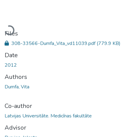
Loading...
Files
308-33566-Dumfa_Vita_vd11039.pdf
(779.9 KB)
Date
2012
Authors
Dumfa, Vita
Co-author
Latvijas Universitāte. Medicīnas fakultāte
Advisor