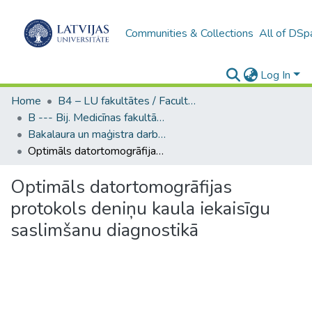
Communities & Collections
All of DSp
Log In
Home
B4 – LU fakultātes / Faculties of the UL
B --- Bij. Medicīnas fakultātes studentu noslēguma darbi / Faculty of Medicine - Graduate works
Bakalaura un maģistra darbi (MF) / Bachelor's and Master's theses
Optimāls datortomogrāfijas protokols deniņu kaula iekaisīgu saslimšanu diagnostikā
Optimāls datortomogrāfijas
protokols deniņu kaula iekaisīgu
saslimšanu diagnostikā