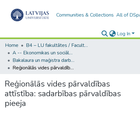
Communities & Collections
All of DSp
Log In
Home
B4 – LU fakultātes / Faculties of the UL
A -- Ekonomikas un sociālo zinātņu fakultāte / Faculty of Economics and Social Sciences
Bakalaura un maģistra darbi (ESZF) / Bachelor's and Master's theses
Reģionālās vides pārvaldības attīstība: sadarbības pārvaldības pieeja
Reģionālās vides pārvaldības
attīstība: sadarbības pārvaldības
pieeja