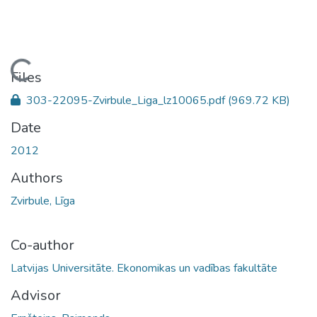
Loading...
Files
303-22095-Zvirbule_Liga_lz10065.pdf
(969.72 KB)
Date
2012
Authors
Zvirbule, Līga
Co-author
Latvijas Universitāte. Ekonomikas un vadības fakultāte
Advisor