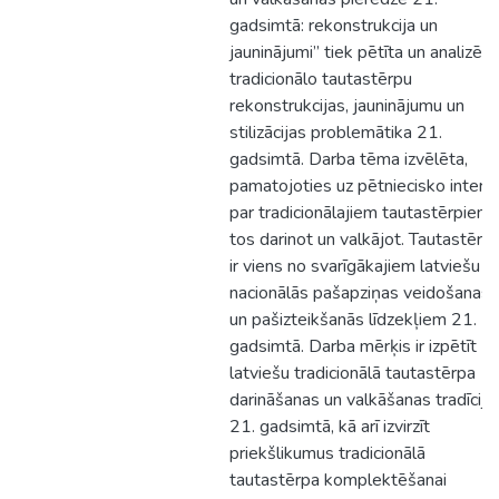
gadsimtā: rekonstrukcija un
jauninājumi” tiek pētīta un analizēta
tradicionālo tautastērpu
rekonstrukcijas, jauninājumu un
stilizācijas problemātika 21.
gadsimtā. Darba tēma izvēlēta,
pamatojoties uz pētniecisko intere
par tradicionālajiem tautastērpiem,
tos darinot un valkājot. Tautastērp
ir viens no svarīgākajiem latviešu
nacionālās pašapziņas veidošanas
un pašizteikšanās līdzekļiem 21.
gadsimtā. Darba mērķis ir izpētīt
latviešu tradicionālā tautastērpa
darināšanas un valkāšanas tradīcija
21. gadsimtā, kā arī izvirzīt
priekšlikumus tradicionālā
tautastērpa komplektēšanai