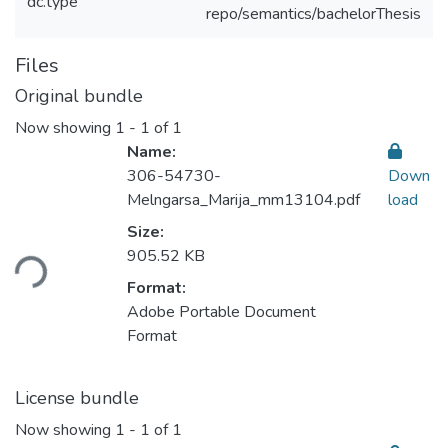
dc.type
repo/semantics/bachelorThesis
Files
Original bundle
Now showing
1 - 1 of 1
Name:
306-54730-
Down
Melngarsa_Marija_mm13104.pdf
load
Size:
Loading...
905.52 KB
Format:
Adobe Portable Document
Format
License bundle
Now showing
1 - 1 of 1