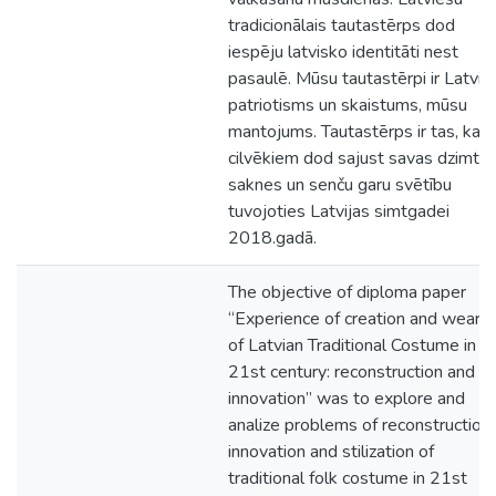
tradicionālais tautastērps dod
iespēju latvisko identitāti nest
pasaulē. Mūsu tautastērpi ir Latvij
patriotisms un skaistums, mūsu
mantojums. Tautastērps ir tas, kas
cilvēkiem dod sajust savas dzimta
saknes un senču garu svētību
tuvojoties Latvijas simtgadei
2018.gadā.
The objective of diploma paper
“Experience of creation and wearin
of Latvian Traditional Costume in
21st century: reconstruction and
innovation” was to explore and
analize problems of reconstruction,
innovation and stilization of
traditional folk costume in 21st