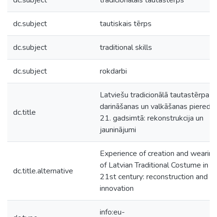
dc.subject
tradicionālais tautastērps
dc.subject
tautiskais tērps
dc.subject
traditional skills
dc.subject
rokdarbi
Latviešu tradicionālā tautastērpa
darināšanas un valkāšanas pieredz
dc.title
21. gadsimtā: rekonstrukcija un
jauninājumi
Experience of creation and wearing
of Latvian Traditional Costume in
dc.title.alternative
21st century: reconstruction and
innovation
info:eu-