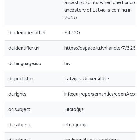
ancestral spirits when one hundred
ancestery of Latvia is coming in
2018.
dc.identifier.other
54730
dc.identifier.uri
https://dspace.lu.lv/handle/7/325
dc.language.iso
lav
dc.publisher
Latvijas Universitāte
dc.rights
info:eu-repo/semantics/openAcces
dc.subject
Filoloģija
dc.subject
etnogrāfija