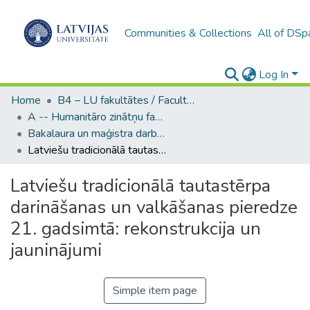
Communities & Collections
All of DSp
Log In
Home
B4 – LU fakultātes / Faculties of the UL
A -- Humanitāro zinātņu fakultāte / Faculty of Humanities
Bakalaura un maģistra darbi (HZF) / Bachelor's and Master's theses
Latviešu tradicionālā tautastērpa darināšanas un valkāšanas pieredze 21. gadsimtā: rekonstrukcija un jauninājumi
Latviešu tradicionālā tautastērpa
darināšanas un valkāšanas pieredze
21. gadsimtā: rekonstrukcija un
jauninājumi
Simple item page