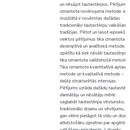
un nēsājot tautastērpus. Pētījumā
izmantota novērojuma metode, kā
rezultātā ir novērotas dažādas
tradicionālo tautastērpu valkāšana
tradīcijas. Pētot un lasot iepriekš
veiktos pētījumus tika izmantota
deskriptīvā un analītiskā metode. L
izpētītu kā tiek nēsāti tautastērpi,
tika izmantota salīdzinošā metode.
Tika izmantota kvantitatīvā aptauja
metode un kvalitatīvā metode –
daļēji strukturētās intervijas.
Pētījums uzrāda dažādu tautastērp
darinātāju un nēsātāju mērķi
saglabāt tautastērpa vēsturisko,
tradicionālo dizainu un vēstījumu,
gan vēlmi pielāgot tā stilu un dizain
atbilstošāku izpratnei par apģērba
valkāšanu mūsdienās. Latviešu