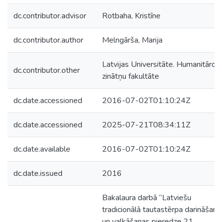
dc.contributor.advisor
Rotbaha, Kristīne
dc.contributor.author
Melngārša, Marija
Latvijas Universitāte. Humanitāro
dc.contributor.other
zinātņu fakultāte
dc.date.accessioned
2016-07-02T01:10:24Z
dc.date.accessioned
2025-07-21T08:34:11Z
dc.date.available
2016-07-02T01:10:24Z
dc.date.issued
2016
Bakalaura darbā “Latviešu
tradicionālā tautastērpa darināšana
un valkāšanas pieredze 21.