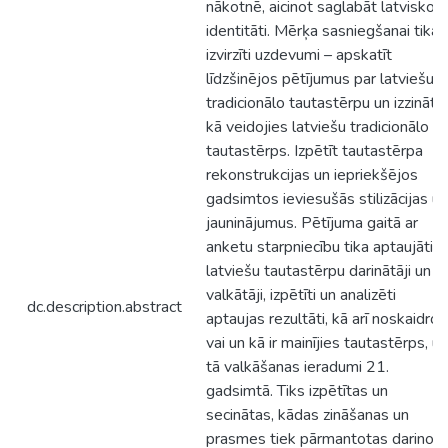
nākotnē, aicinot saglabāt latvisko
identitāti. Mērķa sasniegšanai tika
izvirzīti uzdevumi – apskatīt
līdzšinējos pētījumus par latviešu
tradicionālo tautastērpu un izzināt,
kā veidojies latviešu tradicionālo
tautastērps. Izpētīt tautastērpa
rekonstrukcijas un iepriekšējos
gadsimtos ieviesušās stilizācijas un
jauninājumus. Pētījuma gaitā ar
anketu starpniecību tika aptaujāti
latviešu tautastērpu darinātāji un
valkātāji, izpētīti un analizēti
dc.description.abstract
aptaujas rezultāti, kā arī noskaidrot
vai un kā ir mainījies tautastērps, un
tā valkāšanas ieradumi 21.
gadsimtā. Tiks izpētītas un
secinātas, kādas zināšanas un
prasmes tiek pārmantotas darinot