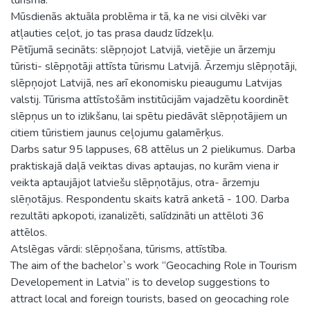
Mūsdienās aktuāla problēma ir tā, ka ne visi cilvēki var
atļauties ceļot, jo tas prasa daudz līdzekļu.
Pētījumā secināts: slēpņojot Latvijā, vietējie un ārzemju
tūristi- slēpņotāji attīsta tūrismu Latvijā. Ārzemju slēpņotāji,
slēpņojot Latvijā, nes arī ekonomisku pieaugumu Latvijas
valstij. Tūrisma attīstošām institūcijām vajadzētu koordinēt
slēpņus un to izlikšanu, lai spētu piedāvāt slēpņotājiem un
citiem tūristiem jaunus ceļojumu galamērķus.
Darbs satur 95 lappuses, 68 attēlus un 2 pielikumus. Darba
praktiskajā daļā veiktas divas aptaujas, no kurām viena ir
veikta aptaujājot latviešu slēpņotājus, otra- ārzemju
slēņotājus. Respondentu skaits katrā anketā - 100. Darba
rezultāti apkopoti, izanalizēti, salīdzināti un attēloti 36
attēlos.
Atslēgas vārdi: slēpņošana, tūrisms, attīstība.
The aim of the bachelor`s work “Geocaching Role in Tourism
Developement in Latvia” is to develop suggestions to
attract local and foreign tourists, based on geocaching role