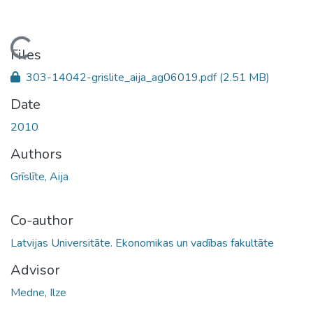
Loading...
Files
303-14042-grislite_aija_ag06019.pdf
(2.51 MB)
Date
2010
Authors
Grīslīte, Aija
Co-author
Latvijas Universitāte. Ekonomikas un vadības fakultāte
Advisor
Medne, Ilze