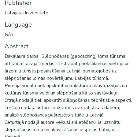
Publisher
Latvijas Universitāte
Language
N/A
Abstract
Bakalaura darba „Slēpņošanas (geocaching) loma tūrisma
attīstībā Latvijā” mērķis ir izstrādāt priekšlikumus vietējo un
ārzemju tūristu piesaistīšanai Latvijā, pamatojoties uz
slēpņošanas lomas novērtējumu Latvijas tūrismā.
Pirmajā nodaļā tiek apskatīt un raksturoti aktīvā, izziņas un
kultūras tūrisma veidi un slēpņošana kā to sastāvdaļa.
Otrajā nodaļā tiek apskatīti slēpņošanas teorētiskie aspekti.
Trešajā nodaļā autore, balstoties uz statistikas datiem,
analizē slēpņošanas pašreizējo situāciju Latvijā.
Ceturtajā nodaļā autore veikusi anketēšanu, lai uzzinātu
slēpņošanas lomu un aktivizēšanas iespējas Latvijas
tūrismā.