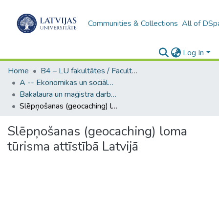
Communities & Collections
All of DSp
Log In
Home
B4 – LU fakultātes / Faculties of the UL
A -- Ekonomikas un sociālo zinātņu fakultāte / Faculty of Economics and Social Sciences
Bakalaura un maģistra darbi (ESZF) / Bachelor's and Master's theses
Slēpņošanas (geocaching) loma tūrisma attīstībā Latvijā
Slēpņošanas (geocaching) loma
tūrisma attīstībā Latvijā