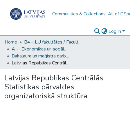
Communities & Collections
All of DSp
Log In
Home
B4 – LU fakultātes / Faculties of the UL
A -- Ekonomikas un sociālo zinātņu fakultāte / Faculty of Economics and Social Sciences
Bakalaura un maģistra darbi (ESZF) / Bachelor's and Master's theses
Latvijas Republikas Centrālās Statistikas pārvaldes organizatoriskā struktūra
Latvijas Republikas Centrālās
Statistikas pārvaldes
organizatoriskā struktūra