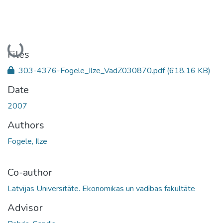
Loading...
Files
303-4376-Fogele_Ilze_VadZ030870.pdf
(618.16 KB)
Date
2007
Authors
Fogele, Ilze
Co-author
Latvijas Universitāte. Ekonomikas un vadības fakultāte
Advisor