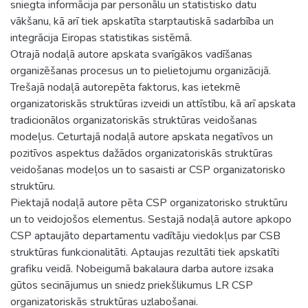
sniegta informācija par personālu un statistisko datu
vākšanu, kā arī tiek apskatīta starptautiskā sadarbība un
integrācija Eiropas statistikas sistēmā.
Otrajā nodaļā autore apskata svarīgākos vadīšanas
organizēšanas procesus un to pielietojumu organizācijā.
Trešajā nodaļā autorepēta faktorus, kas ietekmē
organizatoriskās struktūras izveidi un attīstību, kā arī apskata
tradicionālos organizatoriskās struktūras veidošanas
modeļus. Ceturtajā nodaļā autore apskata negatīvos un
pozitīvos aspektus dažādos organizatoriskās struktūras
veidošanas modeļos un to sasaisti ar CSP organizatorisko
struktūru.
Piektajā nodaļā autore pēta CSP organizatorisko struktūru
un to veidojošos elementus. Sestajā nodaļā autore apkopo
CSP aptaujāto departamentu vadītāju viedokļus par CSB
struktūras funkcionalitāti. Aptaujas rezultāti tiek apskatīti
grafiku veidā. Nobeigumā bakalaura darba autore izsaka
gūtos secinājumus un sniedz priekšlikumus LR CSP
organizatoriskās struktūras uzlabošanai.