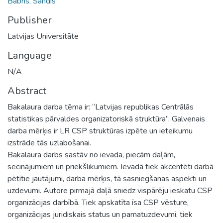
Babris, Sandis
Publisher
Latvijas Universitāte
Language
N/A
Abstract
Bakalaura darba tēma ir: “Latvijas republikas Centrālās
statistikas pārvaldes organizatoriskā struktūra”. Galvenais
darba mērķis ir LR CSP struktūras izpēte un ieteikumu
izstrāde tās uzlabošanai.
Bakalaura darbs sastāv no ievada, piecām daļām,
secinājumiem un priekšlikumiem. Ievadā tiek akcentēti darbā
pētītie jautājumi, darba mērķis, tā sasniegšanas aspekti un
uzdevumi. Autore pirmajā daļā sniedz vispārēju ieskatu CSP
organizācijas darbībā. Tiek apskatīta īsa CSP vēsture,
organizācijas juridiskais status un pamatuzdevumi, tiek