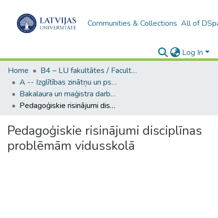
Communities & Collections
All of DSp
Log In
Home
B4 – LU fakultātes / Faculties of the UL
A -- Izglītības zinātņu un psiholoģijas fakultāte / Faculty of Education Sciences and Psychology
Bakalaura un maģistra darbi (PPMF) / Bachelor's and Master's theses
Pedagoģiskie risinājumi disciplīnas problēmām vidusskolā
Pedagoģiskie risinājumi disciplīnas
problēmām vidusskolā