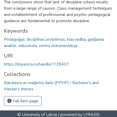
The conclusions show that lack of discipline school results
from a large range of causes. Class management techniques
and establishment of professional and psycho-pedagogical
guidance are fundamental to promote discipline.
Keywords
Pedagoģija
,
disciplīnas problēmas
,
klasvadība
,
gadījuma
analīze
,
vidusskola
,
centra dokumentācija
URI
https://dspace.lu.lv/handle/7/28407
Collections
Bakalaura un maģistra darbi (PPMF) / Bachelor's and
Master's theses
Full item page
© University of Latvia |
powered by LYRASIS