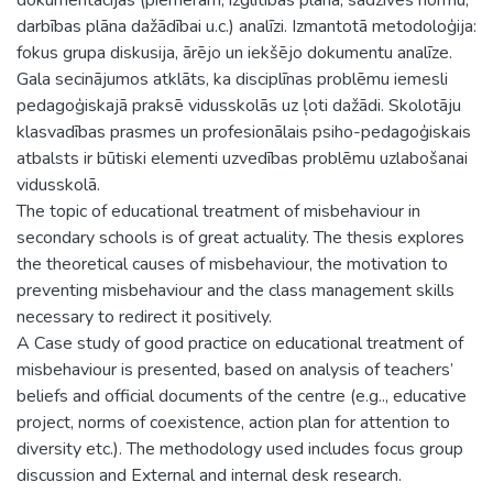
darbības plāna dažādībai u.c.) analīzi. Izmantotā metodoloģija:
fokus grupa diskusija, ārējo un iekšējo dokumentu analīze.
Gala secinājumos atklāts, ka disciplīnas problēmu iemesli
pedagoģiskajā praksē vidusskolās uz ļoti dažādi. Skolotāju
klasvadības prasmes un profesionālais psiho-pedagoģiskais
atbalsts ir būtiski elementi uzvedības problēmu uzlabošanai
vidusskolā.
The topic of educational treatment of misbehaviour in
secondary schools is of great actuality. The thesis explores
the theoretical causes of misbehaviour, the motivation to
preventing misbehaviour and the class management skills
necessary to redirect it positively.
A Case study of good practice on educational treatment of
misbehaviour is presented, based on analysis of teachers’
beliefs and official documents of the centre (e.g.., educative
project, norms of coexistence, action plan for attention to
diversity etc.). The methodology used includes focus group
discussion and External and internal desk research.