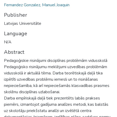
Fernandez Gonzalez, Manuel Joaquin
Publisher
Latvijas Universitāte
Language
N/A
Abstract
Pedagoģiskie risinājumi disciplīnas problēmām vidusskolā
Pedagoģisko risinājumu meklējumi uzvedības problēmām
vidusskolā ir aktuālā tēma. Darba teorētiskajā daļā tika
izpētīti uzvedības problēmu iemesli un to risināšanas
nepieciešamība, kā arī nepieciešamās klasvadības prasmes
skolēnu disciplīnas uzlabošanai.
Darba empīriskajā daļā tiek prezentēts labās prakses
piemērs, izmantojot gadījuma analīzes metodi, kas balstās
uz skolotāju priekšstatu analīzi un izvēlētā centra
dokumentācijas (piemēram, izglītības plāna, sadzīves normu,