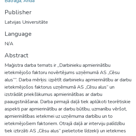
Batraga, Anda
Publisher
Latvijas Universitāte
Language
N/A
Abstract
Maģistra darba temats ir „Darbinieku apmierinātību
ietekmējošo faktoru novērtējums uzņēmumā AS „Cēsu
alus””. Darba mērķis: izpētīt darbinieku apmierinātību ar darbu
ietekmējošos faktorus uzņēmumā AS „Cēsu alus” un
izstrādāt priekšlikumus apmierinātības ar darbu
paaugstināšanai. Darba pirmajā daļā tiek aplūkoti teorētiskie
aspekti par apmierinātību ar darbu būtību, uzmanību vēršot,
apmierinātības ietekmei uz uzņēmuma darbību un to
ietekmējošiem faktoriem. Otrajā daļā ar interviju palīdzību
tiek iztirzāti AS „Cēsu alus” pielietotie līdzekļi un ietekmes