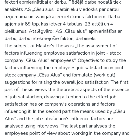
faktori apmierinātībai ar darbu. Pēdējā darba nodaļā tiek
analizēts AS „Cēsu alus” darbinieku viedoklis par darbu
uzņēmumā un svarīgākajiem ietekmes faktoriem. Darba
apjoms ir 89 lpp, kas ietver 4 tabulas, 23 attēli un 4
pielikumus. Atslēgvārdi: AS „Cēsu alus”, apmierinātība ar
darbu, darbu ietekmējošie faktori, darbinieki.
The subject of Master's Thesis is „The assessment of
factors influencing employee satisfaction in joint - stock
company „Cēsu Alus” employees”. Objective: to study the
factors influencing the employees job satisfaction in joint-
stock company „Cēsu Alus” and formulate (work out)
suggestions for raising the overall job satisfaction. The first
part of Thesis views the theoretical aspects of the essence
of job satisfaction, drawing attention to the effect job
satisfaction has on company's operations and factors
influencing it. In the second part the means used by „Cēsu
Alus” and the job satisfaction's influence factors are
analysed using interviews. The last part analyses the
employees point of view about working in the company and