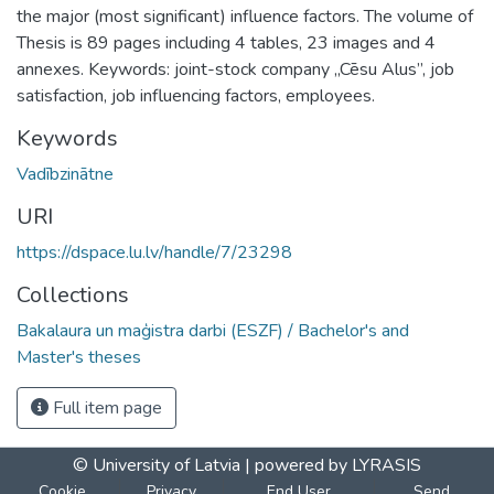
the major (most significant) influence factors. The volume of
Thesis is 89 pages including 4 tables, 23 images and 4
annexes. Keywords: joint-stock company „Cēsu Alus”, job
satisfaction, job influencing factors, employees.
Keywords
Vadībzinātne
URI
https://dspace.lu.lv/handle/7/23298
Collections
Bakalaura un maģistra darbi (ESZF) / Bachelor's and
Master's theses
Full item page
© University of Latvia |
powered by LYRASIS
Cookie
Privacy
End User
Send