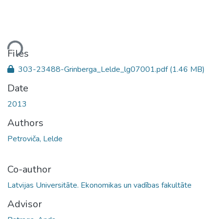
ding...
Files
303-23488-Grinberga_Lelde_lg07001.pdf
(1.46 MB)
Date
2013
Authors
Petroviča, Lelde
Co-author
Latvijas Universitāte. Ekonomikas un vadības fakultāte
Advisor