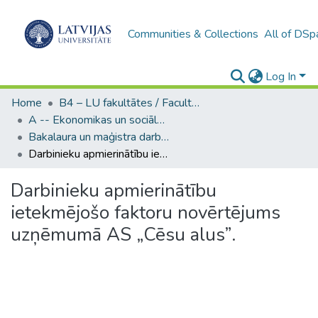
Communities & Collections
All of DSp
Log In
Home
B4 – LU fakultātes / Faculties of the UL
A -- Ekonomikas un sociālo zinātņu fakultāte / Faculty of Economics and Social Sciences
Bakalaura un maģistra darbi (ESZF) / Bachelor's and Master's theses
Darbinieku apmierinātību ietekmējošo faktoru novērtējums uzņēmumā AS „Cēsu alus”.
Darbinieku apmierinātību
ietekmējošo faktoru novērtējums
uzņēmumā AS „Cēsu alus”.