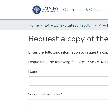
Communities & Collections
Home
B4 – LU fakultātes / Faculties of the UL
Request a copy of the 
Enter the following information to request a cop
Requesting the following file: 299-38678-Kau
Name *
Your email address *