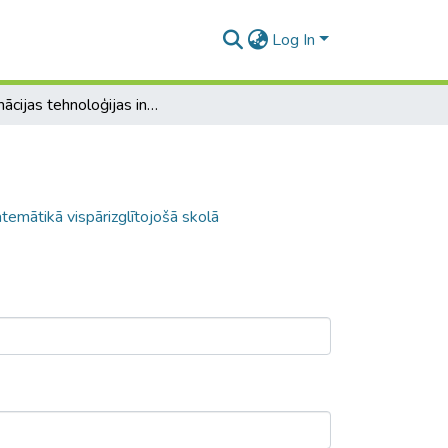
Log In
Informācijas tehnoloģijas integrēšana matemātikā vispārizglītojošā skolā
temātikā vispārizglītojošā skolā