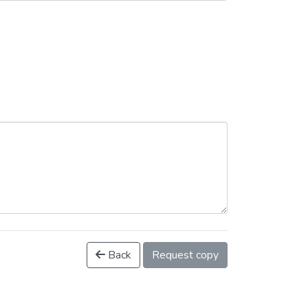
Back
Request copy