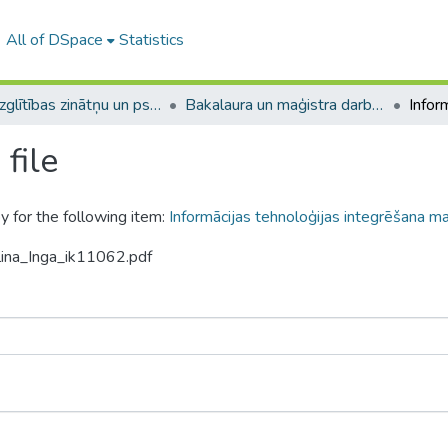
All of DSpace
Statistics
A -- Izglītības zinātņu un psiholoģijas fakultāte / Faculty of Education Sciences and Psychology
Bakalaura un maģistra darbi (PPMF) / Bachelor's and Master's theses
file
y for the following item:
Informācijas tehnoloģijas integrēšana ma
lina_Inga_ik11062.pdf