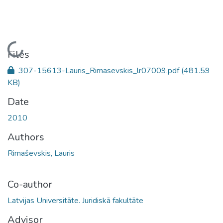
Loading...
Files
307-15613-Lauris_Rimasevskis_lr07009.pdf
(481.59
KB)
Date
2010
Authors
Rimaševskis, Lauris
Co-author
Latvijas Universitāte. Juridiskā fakultāte
Advisor