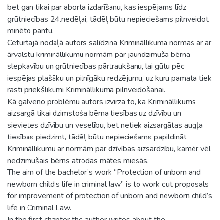
bet gan tikai par aborta izdarīšanu, kas iespējams līdz
grūtniecības 24.nedēļai, tādēļ būtu nepieciešams pilnveidot
minēto pantu.
Ceturtajā nodaļā autors salīdzina Krimināllikuma normas ar ar
ārvalstu krimināllikumu normām par jaundzimuša bērna
slepkavību un grūtniecības pārtraukšanu, lai gūtu pēc
iespējas plašāku un pilnīgāku redzējumu, uz kuru pamata tiek
rasti priekšlikumi Krimināllikuma pilnveidošanai.
Kā galveno problēmu autors izvirza to, ka Krimināllikums
aizsargā tikai dzimstoša bērna tiesības uz dzīvību un
sievietes dzīvību un veselību, bet netiek aizsargātas augļa
tiesības piedzimt, tādēļ būtu nepieciešams papildināt
Krimināllikumu ar normām par dzīvības aizsardzību, kamēr vēl
nedzimušais bērns atrodas mātes miesās.
The aim of the bachelor’s work “Protection of unborn and
newborn child’s life in criminal law” is to work out proposals
for improvement of protection of unborn and newborn child’s
life in Criminal Law.
In the first chapter the author writes about the