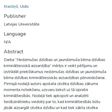
Krastiņš, Uldis
Publisher
Latvijas Universitāte
Language
N/A
Abstract
Darba “Nedzimušas dzīvības un jaundzimuša bērna dzīvības
krimināltiesiskā aizsardzība” mērķis ir veikt pētījumu un
izstrādāt priekšlikumus nedzimušas dzīvības un jaundzimuša
bērna dzīvības krimināltiesiskās aizsardzības pilnveidošanai.
Pirmajā nodaļā autors apskata cilvēka dzīvības sākuma
momenta noteikšanu, uzsvaru liekot uz tā izpratni
krimināltiesībās. Nodaļā tiek apkopoti un analizēti
tiesībzinātnieku viedokļi par to, kad krimināltiesībās būtu
jāsāk aizsargāt cilvēka dzīvību un kad tiek sākta cilvēka