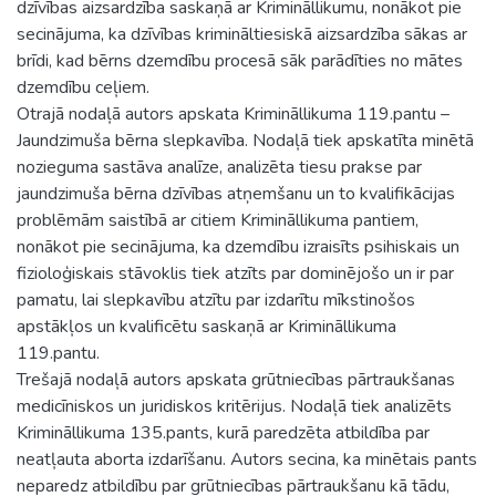
dzīvības aizsardzība saskaņā ar Krimināllikumu, nonākot pie
secinājuma, ka dzīvības krimināltiesiskā aizsardzība sākas ar
brīdi, kad bērns dzemdību procesā sāk parādīties no mātes
dzemdību ceļiem.
Otrajā nodaļā autors apskata Krimināllikuma 119.pantu –
Jaundzimuša bērna slepkavība. Nodaļā tiek apskatīta minētā
nozieguma sastāva analīze, analizēta tiesu prakse par
jaundzimuša bērna dzīvības atņemšanu un to kvalifikācijas
problēmām saistībā ar citiem Krimināllikuma pantiem,
nonākot pie secinājuma, ka dzemdību izraisīts psihiskais un
fizioloģiskais stāvoklis tiek atzīts par dominējošo un ir par
pamatu, lai slepkavību atzītu par izdarītu mīkstinošos
apstākļos un kvalificētu saskaņā ar Krimināllikuma
119.pantu.
Trešajā nodaļā autors apskata grūtniecības pārtraukšanas
medicīniskos un juridiskos kritērijus. Nodaļā tiek analizēts
Krimināllikuma 135.pants, kurā paredzēta atbildība par
neatļauta aborta izdarīšanu. Autors secina, ka minētais pants
neparedz atbildību par grūtniecības pārtraukšanu kā tādu,