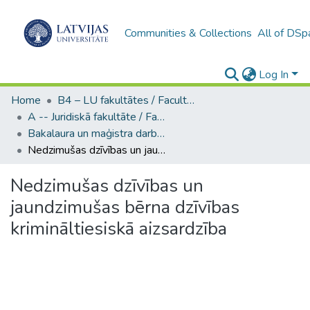
Communities & Collections
All of DSp
Log In
Home
B4 – LU fakultātes / Faculties of the UL
A -- Juridiskā fakultāte / Faculty of Law
Bakalaura un maģistra darbi (JF) / Bachelor's and Master's theses
Nedzimušas dzīvības un jaundzimušas bērna dzīvības krimināltiesiskā aizsardzība
Nedzimušas dzīvības un
jaundzimušas bērna dzīvības
krimināltiesiskā aizsardzība