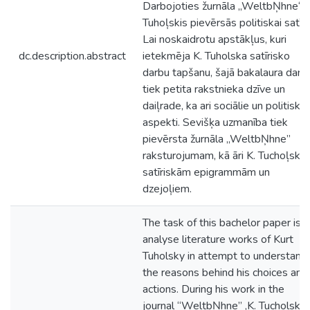
Darbojoties žurnāla „WeltbŅhne“, 
Tuhoļskis pievērsās politiskai satīra
Lai noskaidrotu apstākļus, kuri
dc.description.abstract
ietekmēja K. Tuholska satīrisko
darbu tapšanu, šajā bakalaura darb
tiek petita rakstnieka dzīve un
daiļrade, ka ari sociālie un politiskie
aspekti. Sevišķa uzmanība tiek
pievērsta žurnāla „WeltbŅhne”
raksturojumam, kā āri K. Tuchoļska
satīriskām epigrammām un
dzejoļiem.
The task of this bachelor paper is t
analyse literature works of Kurt
Tuholsky in attempt to understand
the reasons behind his choices and
actions. During his work in the
journal “WeltbŅhne” ,K. Tucholsky