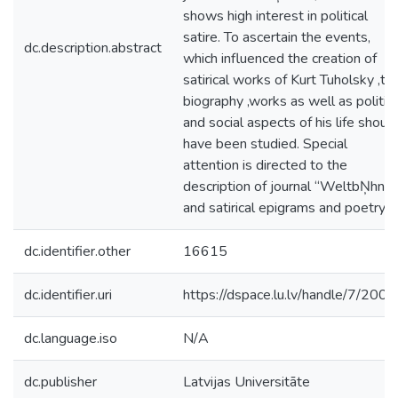
shows high interest in political
satire. To ascertain the events,
dc.description.abstract
which influenced the creation of
satirical works of Kurt Tuholsky ,th
biography ,works as well as politica
and social aspects of his life shoul
have been studied. Special
attention is directed to the
description of journal “WeltbŅhne”
and satirical epigrams and poetry.
dc.identifier.other
16615
dc.identifier.uri
https://dspace.lu.lv/handle/7/200
dc.language.iso
N/A
dc.publisher
Latvijas Universitāte