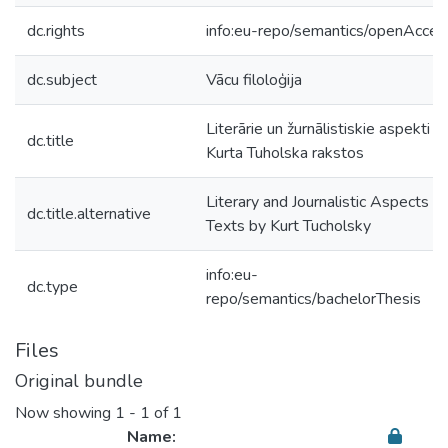
dc.rights
info:eu-repo/semantics/openAcces
dc.subject
Vācu filoloģija
Literārie un žurnālistiskie aspekti
dc.title
Kurta Tuholska rakstos
Literary and Journalistic Aspects of
dc.title.alternative
Texts by Kurt Tucholsky
info:eu-
dc.type
repo/semantics/bachelorThesis
Files
Original bundle
Now showing
1 - 1 of 1
Name: