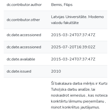
dc.contributor.author
Bernis, Filips
Latvijas Universitāte. Moderno
dc.contributor.other
valodu fakultāte
dc.date.accessioned
2015-03-24T07:37:47Z
dc.date.accessioned
2025-07-20T16:39:02Z
dc.date.available
2015-03-24T07:37:47Z
dc.date.issued
2010
Šī bakalaura darba mērķis ir Kurta
Tuhoļska darbu analīze, lai
noskaidrot iemeslus , kas noteica
konktērtu lēmumu pieņemšanu ,
risinot konkrētus jautājumus.