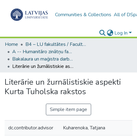
Communities & Collections
All of DSp
Log In
Home
B4 – LU fakultātes / Faculties of the UL
A -- Humanitāro zinātņu fakultāte / Faculty of Humanities
Bakalaura un maģistra darbi (HZF) / Bachelor's and Master's theses
Literārie un žurnālistiskie aspekti Kurta Tuholska rakstos
Literārie un žurnālistiskie aspekti
Kurta Tuholska rakstos
Simple item page
dc.contributor.advisor
Kuharenoka, Tatjana