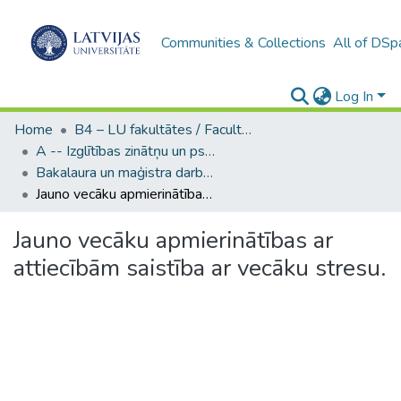
Communities & Collections
All of DSp
Log In
Home
B4 – LU fakultātes / Faculties of the UL
A -- Izglītības zinātņu un psiholoģijas fakultāte / Faculty of Education Sciences and Psychology
Bakalaura un maģistra darbi (PPMF) / Bachelor's and Master's theses
Jauno vecāku apmierinātības ar attiecībām saistība ar vecāku stresu.
Jauno vecāku apmierinātības ar
attiecībām saistība ar vecāku stresu.