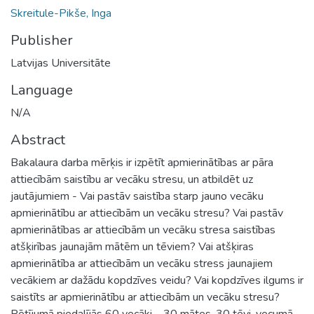
Skreitule-Pikše, Inga
Publisher
Latvijas Universitāte
Language
N/A
Abstract
Bakalaura darba mērķis ir izpētīt apmierinātības ar pāra
attiecībām saistību ar vecāku stresu, un atbildēt uz
jautājumiem - Vai pastāv saistība starp jauno vecāku
apmierinātību ar attiecībām un vecāku stresu? Vai pastāv
apmierinātības ar attiecībām un vecāku stresa saistības
atšķirības jaunajām mātēm un tēviem? Vai atšķiras
apmierinātība ar attiecībām un vecāku stress jaunajiem
vecākiem ar dažādu kopdzīves veidu? Vai kopdzīves ilgums ir
saistīts ar apmierinātību ar attiecībām un vecāku stresu?
Pētījumā piedalījās 60 vecāki – 30 mātes, 30 tēvi, vecumā