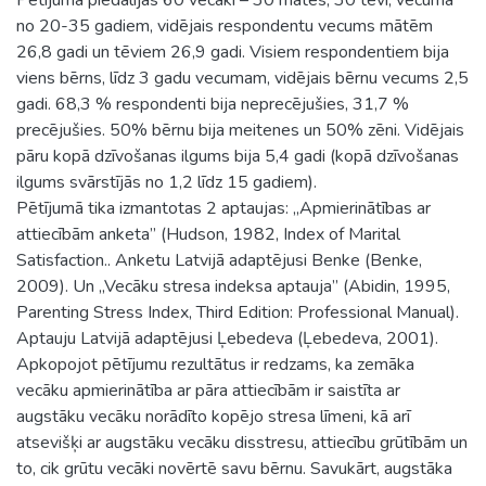
no 20-35 gadiem, vidējais respondentu vecums mātēm
26,8 gadi un tēviem 26,9 gadi. Visiem respondentiem bija
viens bērns, līdz 3 gadu vecumam, vidējais bērnu vecums 2,5
gadi. 68,3 % respondenti bija neprecējušies, 31,7 %
precējušies. 50% bērnu bija meitenes un 50% zēni. Vidējais
pāru kopā dzīvošanas ilgums bija 5,4 gadi (kopā dzīvošanas
ilgums svārstījās no 1,2 līdz 15 gadiem).
Pētījumā tika izmantotas 2 aptaujas: „Apmierinātības ar
attiecībām anketa” (Hudson, 1982, Index of Marital
Satisfaction.. Anketu Latvijā adaptējusi Benke (Benke,
2009). Un „Vecāku stresa indeksa aptauja” (Abidin, 1995,
Parenting Stress Index, Third Edition: Professional Manual).
Aptauju Latvijā adaptējusi Ļebedeva (Ļebedeva, 2001).
Apkopojot pētījumu rezultātus ir redzams, ka zemāka
vecāku apmierinātība ar pāra attiecībām ir saistīta ar
augstāku vecāku norādīto kopējo stresa līmeni, kā arī
atsevišķi ar augstāku vecāku disstresu, attiecību grūtībām un
to, cik grūtu vecāki novērtē savu bērnu. Savukārt, augstāka