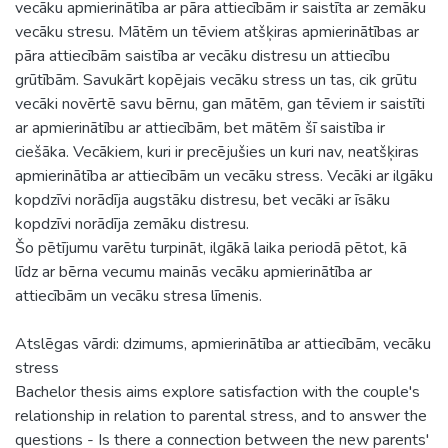
vecāku apmierinātība ar pāra attiecībām ir saistīta ar zemāku
vecāku stresu. Mātēm un tēviem atšķiras apmierinātības ar
pāra attiecībām saistība ar vecāku distresu un attiecību
grūtībām. Savukārt kopējais vecāku stress un tas, cik grūtu
vecāki novērtē savu bērnu, gan mātēm, gan tēviem ir saistīti
ar apmierinātību ar attiecībām, bet mātēm šī saistība ir
ciešāka. Vecākiem, kuri ir precējušies un kuri nav, neatšķiras
apmierinātība ar attiecībām un vecāku stress. Vecāki ar ilgāku
kopdzīvi norādīja augstāku distresu, bet vecāki ar īsāku
kopdzīvi norādīja zemāku distresu.
Šo pētījumu varētu turpināt, ilgākā laika periodā pētot, kā
līdz ar bērna vecumu mainās vecāku apmierinātība ar
attiecībām un vecāku stresa līmenis.
Atslēgas vārdi: dzimums, apmierinātība ar attiecībām, vecāku
stress
Bachelor thesis aims explore satisfaction with the couple's
relationship in relation to parental stress, and to answer the
questions - Is there a connection between the new parents'