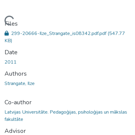
ading...
Files
299-20666-Ilze_Strangate_is08342.pdf.pdf
(547.77
KB)
Date
2011
Authors
Strangate, Ilze
Co-author
Latvijas Universitāte. Pedagoģijas, psiholoģijas un mākslas
fakultāte
Advisor