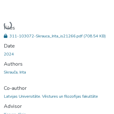
Loading...
Files
311-103072-Skrauca_Irita_is21266.pdf
(708.54 KB)
Date
2024
Authors
Skrauča, Irita
Co-author
Latvijas Universitāte. Vēstures un filozofijas fakultāte
Advisor