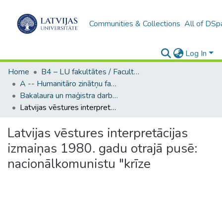
Communities & Collections
All of DSp
Log In
Home
B4 – LU fakultātes / Faculties of the UL
A -- Humanitāro zinātņu fakultāte / Faculty of Humanities
Bakalaura un maģistra darbi (HZF) / Bachelor's and Master's theses
Latvijas vēstures interpretācijas izmaiņas 1980. gadu otrajā pusē: nacionālkomunistu "krīze
Latvijas vēstures interpretācijas
izmaiņas 1980. gadu otrajā pusē:
nacionālkomunistu "krīze