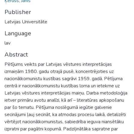
Ķeruss, Jānis
Publisher
Latvijas Universitāte
Language
lav
Abstract
Pētījums veikts par Latvijas vēstures interpretācijas
izmaiņām 1980. gadu otrajā pusē, koncentrējoties uz
nacionālkomunistu kustības sagrāvi 1959. gadā. Pētījuma
centrā ir nacionālkomunistu kustības loma un ietekme uz
Latvijas vēstures interpretācijas maiņu. Darba metodoloģija
ietver primāru avotu analīzi, kā arī – literatūras apkopošanu
par šo tematu. Pētījuma noslēgumā iegūtie galvenie
secinājumi ļauj secināt, ka atmodas procesu laikā, detalizēti
vērtējot nacionālkomunistus, sabiedrība ieguva niansētāku
izpratni par pagātni kopumā. Padziļinātāka sapratne par