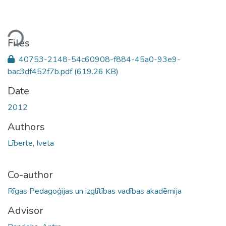
ding...
Files
40753-2148-54c60908-f884-45a0-93e9-
bac3df452f7b.pdf
(619.26 KB)
Date
2012
Authors
Līberte, Iveta
Co-author
Rīgas Pedagoģijas un izglītības vadības akadēmija
Advisor