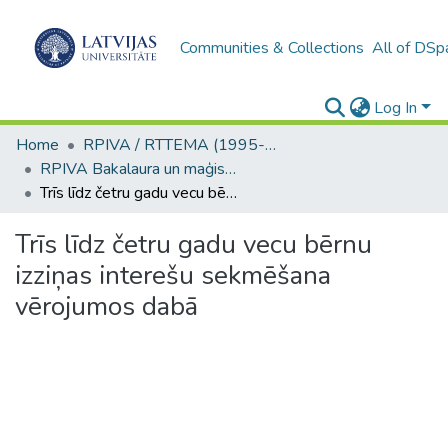
Communities & Collections
All of DSp
Log In
Home
RPIVA / RTTEMA (1995-2016)
RPIVA Bakalaura un maģistra darbi / RTTEMA Bachelor's and Master's theses (1995-2017)
Trīs līdz četru gadu vecu bērnu izziņas interešu sekmēšana vērojumos dabā
Trīs līdz četru gadu vecu bērnu
izziņas interešu sekmēšana
vērojumos dabā