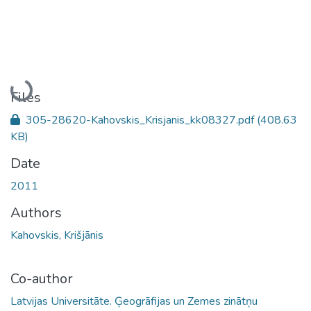
Loading...
Files
305-28620-Kahovskis_Krisjanis_kk08327.pdf
(408.63
KB)
Date
2011
Authors
Kahovskis, Krišjānis
Co-author
Latvijas Universitāte. Ģeogrāfijas un Zemes zinātņu