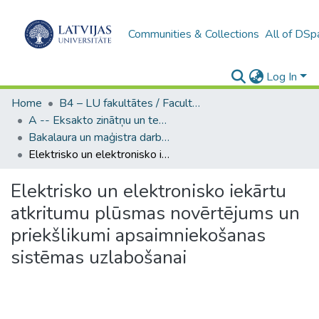
Communities & Collections
All of DSp
Log In
Home
B4 – LU fakultātes / Faculties of the UL
A -- Eksakto zinātņu un tehnoloģiju fakultāte / Faculty of Science and Technology
Bakalaura un maģistra darbi (EZTF) / Bachelor's and Master's theses
Elektrisko un elektronisko iekārtu atkritumu plūsmas novērtējums un priekšlikumi apsaimniekošanas sistēmas uzlabošanai
Elektrisko un elektronisko iekārtu
atkritumu plūsmas novērtējums un
priekšlikumi apsaimniekošanas
sistēmas uzlabošanai