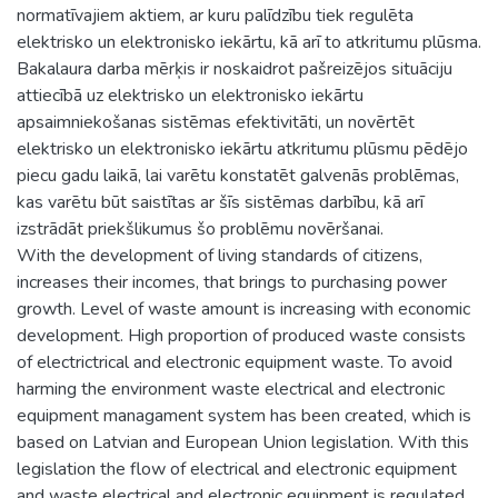
normatīvajiem aktiem, ar kuru palīdzību tiek regulēta
elektrisko un elektronisko iekārtu, kā arī to atkritumu plūsma.
Bakalaura darba mērķis ir noskaidrot pašreizējos situāciju
attiecībā uz elektrisko un elektronisko iekārtu
apsaimniekošanas sistēmas efektivitāti, un novērtēt
elektrisko un elektronisko iekārtu atkritumu plūsmu pēdējo
piecu gadu laikā, lai varētu konstatēt galvenās problēmas,
kas varētu būt saistītas ar šīs sistēmas darbību, kā arī
izstrādāt priekšlikumus šo problēmu novēršanai.
With the development of living standards of citizens,
increases their incomes, that brings to purchasing power
growth. Level of waste amount is increasing with economic
development. High proportion of produced waste consists
of electrictrical and electronic equipment waste. To avoid
harming the environment waste electrical and electronic
equipment managament system has been created, which is
based on Latvian and European Union legislation. With this
legislation the flow of electrical and electronic equipment
and waste electrical and electronic equipment is regulated.