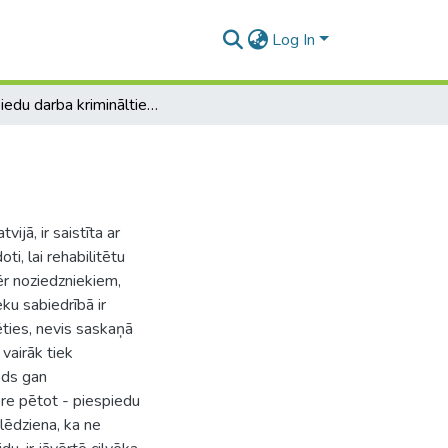
Log In
Piespiedu darba krimināltiesiskie aspekti
ijā, ir saistīta ar
ti, lai rehabilitētu
ēr noziedzniekiem,
eku sabiedrībā ir
ēties, nevis saskaņā
vairāk tiek
ods gan
re pētot - piespiedu
lēdziena, ka ne