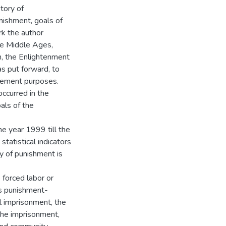
tory of
nishment, goals of
rk the author
he Middle Ages,
n, the Enlightenment
s put forward, to
cement purposes.
occurred in the
als of the
he year 1999 till the
statistical indicators
ay of punishment is
forced labor or
is punishment-
al imprisonment, the
 the imprisonment,