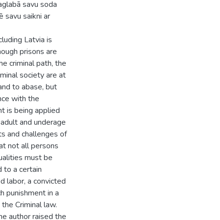
saglabā savu soda
ē savu saikni ar
luding Latvia is
hough prisons are
he criminal path, the
riminal society are at
 and to abase, but
nce with the
t is being applied
r adult and underage
s and challenges of
at not all persons
ualities must be
to a certain
d labor, a convicted
ch punishment in a
the Criminal law.
he author raised the