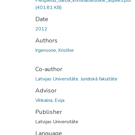
Piespiedu_darba_kriminaltiesiskie_aspekti.pdf
(401.81 KB)
Date
2012
Authors
Irgensone, Kristīne
Co-author
Latvijas Universitāte. Juridiskā fakultāte
Advisor
Vīnkalna, Evija
Publisher
Latvijas Universitāte
Language