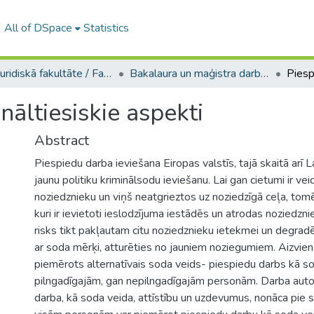
All of DSpace
Statistics
A -- Juridiskā fakultāte / Faculty of Law
Bakalaura un maģistra darbi (JF) / Bachelor's and Master's theses
nāltiesiskie aspekti
Abstract
Piespiedu darba ieviešana Eiropas valstīs, tajā skaitā arī Latv
jaunu politiku kriminālsodu ieviešanu. Lai gan cietumi ir veido
noziedznieku un viņš neatgrieztos uz noziedzīgā ceļa, tom
kuri ir ievietoti ieslodzījuma iestādēs un atrodas noziedzni
risks tikt pakļautam citu noziedznieku ietekmei un degrad
ar soda mērķi, atturēties no jauniem noziegumiem. Aizvien 
piemērots alternatīvais soda veids- piespiedu darbs kā s
pilngadīgajām, gan nepilngadīgajām personām. Darba auto
darba, kā soda veida, attīstību un uzdevumus, nonāca pie s