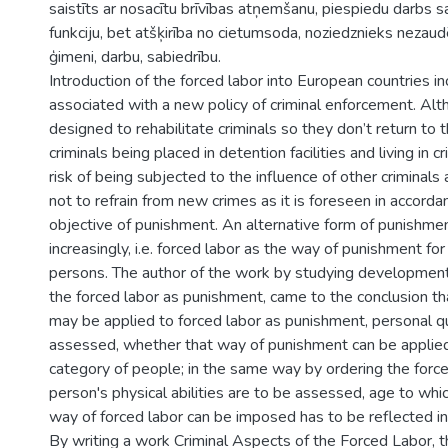
saistīts ar nosacītu brīvības atņemšanu, piespiedu darbs 
funkciju, bet atšķirība no cietumsoda, noziedznieks nezaud
ģimeni, darbu, sabiedrību.
Introduction of the forced labor into European countries inc
associated with a new policy of criminal enforcement. Alt
designed to rehabilitate criminals so they don’t return to t
criminals being placed in detention facilities and living in c
risk of being subjected to the influence of other criminals
not to refrain from new crimes as it is foreseen in accorda
objective of punishment. An alternative form of punishmen
increasingly, i.e. forced labor as the way of punishment fo
persons. The author of the work by studying development
the forced labor as punishment, came to the conclusion th
may be applied to forced labor as punishment, personal q
assessed, whether that way of punishment can be applied 
category of people; in the same way by ordering the force
person's physical abilities are to be assessed, age to whi
way of forced labor can be imposed has to be reflected in 
By writing a work Criminal Aspects of the Forced Labor, t