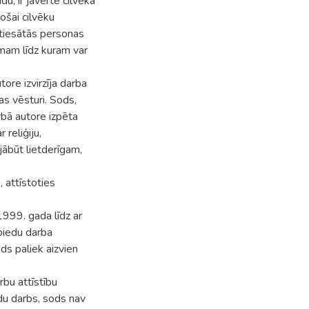
, ir jāvērtē cilvēka
ošai cilvēku
notiesātās personas
umam līdz kuram var
ore izvirzīja darba
as vēsturi. Sods,
arbā autore izpēta
 reliģiju,
jābūt lietderīgam,
 attīstoties
999. gada līdz ar
piedu darba
ds paliek aizvien
rbu attīstību
edu darbs, sods nav