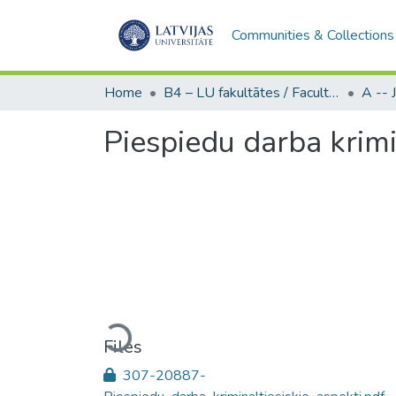
Communities & Collections
Home
B4 – LU fakultātes / Faculties of the UL
Piespiedu darba krimi
Loading...
Files
307-20887-