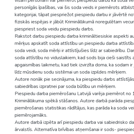
visām personām var piemērot piespiedu darbu kā soda veidu
personīgās īpašības, vai šis soda veids ir piemērots atbilst
kategorijai, tāpat piespriežot piespiedu darbu ir jāvērtē 
fiziskās iespējas ir jābūt Krimināllikumā noregulētam vec
piespriest soda veidu piespiedu darbs.
Rakstot darbu piespiedu darba krimināltiesiskie aspekti aut
mērķus apskatīt soda attīstību un piespiedu darba attīstīb
soda veidi, soda mērķi ir attīstījušies līdz ar sabiedrību. D
soda attīstību no viduslaikiem, kad sods bija cieši saistīts ar
apgaismības laikmetu, kad tiek izvirzīta doma, ka sodam ir 
līdz mūsdienu sodu sistēmai un soda izpildes mērķiem.
Autore nonāk pie secinājuma, ka piespiedu darbs attīstījās,
sabiedrības izpratnei par soda būtību un mērķiem.
Piespiedu darba piemērošanu Latvijā varēja piemērot no 1
Krimināllikuma spēkā stāšanos. Autore darbā parāda pies
piemērošanas statistikas rādītājus, kas parāda ka soda vei
piemērojamāks.
Autore darbā izpēta arī piespiedu darba vai sabiedrisko da
ārvalstīs. Alternatīva brīvības atņemšanai ir sods- piespi