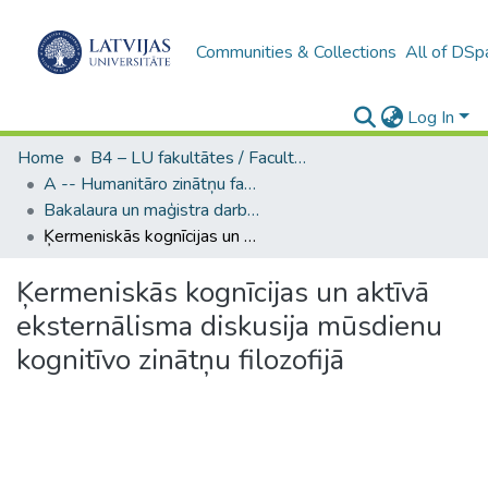
Communities & Collections
All of DSp
Log In
Home
B4 – LU fakultātes / Faculties of the UL
A -- Humanitāro zinātņu fakultāte / Faculty of Humanities
Bakalaura un maģistra darbi (HZF) / Bachelor's and Master's theses
Ķermeniskās kognīcijas un aktīvā eksternālisma diskusija mūsdienu kognitīvo zinātņu filozofijā
Ķermeniskās kognīcijas un aktīvā
eksternālisma diskusija mūsdienu
kognitīvo zinātņu filozofijā