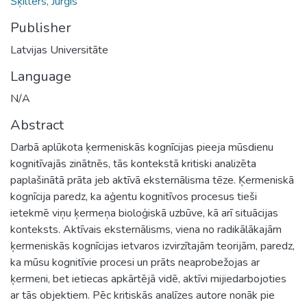
Šķilters, Jurģis
Publisher
Latvijas Universitāte
Language
N/A
Abstract
Darbā aplūkota ķermeniskās kognīcijas pieeja mūsdienu
kognitīvajās zinātnēs, tās kontekstā kritiski analizēta
paplašinātā prāta jeb aktīvā eksternālisma tēze. Ķermeniskā
kognīcija paredz, ka aģentu kognitīvos procesus tieši
ietekmē viņu ķermeņa bioloģiskā uzbūve, kā arī situācijas
konteksts. Aktīvais eksternālisms, viena no radikālākajām
ķermeniskās kognīcijas ietvaros izvirzītajām teorijām, paredz,
ka mūsu kognitīvie procesi un prāts neaprobežojas ar
ķermeni, bet ietiecas apkārtējā vidē, aktīvi mijiedarbojoties
ar tās objektiem. Pēc kritiskās analīzes autore nonāk pie