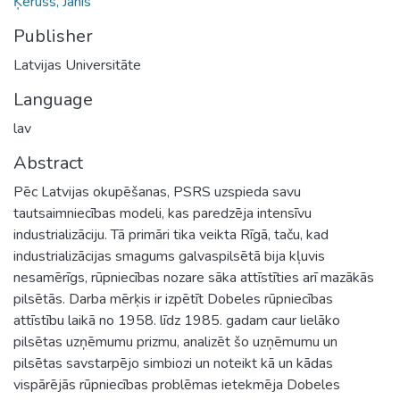
Ķeruss, Jānis
Publisher
Latvijas Universitāte
Language
lav
Abstract
Pēc Latvijas okupēšanas, PSRS uzspieda savu
tautsaimniecības modeli, kas paredzēja intensīvu
industrializāciju. Tā primāri tika veikta Rīgā, taču, kad
industrializācijas smagums galvaspilsētā bija kļuvis
nesamērīgs, rūpniecības nozare sāka attīstīties arī mazākās
pilsētās. Darba mērķis ir izpētīt Dobeles rūpniecības
attīstību laikā no 1958. līdz 1985. gadam caur lielāko
pilsētas uzņēmumu prizmu, analizēt šo uzņēmumu un
pilsētas savstarpējo simbiozi un noteikt kā un kādas
vispārējās rūpniecības problēmas ietekmēja Dobeles