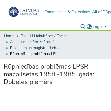
Communities & Collections
All of DSp
Log In
Home
B4 – LU fakultātes / Faculties of the UL
A -- Humanitāro zinātņu fakultāte / Faculty of Humanities
Bakalaura un maģistra darbi (HZF) / Bachelor's and Master's theses
Rūpniecības problēmas LPSR mazpilsētās 1958.-1985. gadā: Dobeles piemērs
Rūpniecības problēmas LPSR
mazpilsētās 1958.-1985. gadā:
Dobeles piemērs