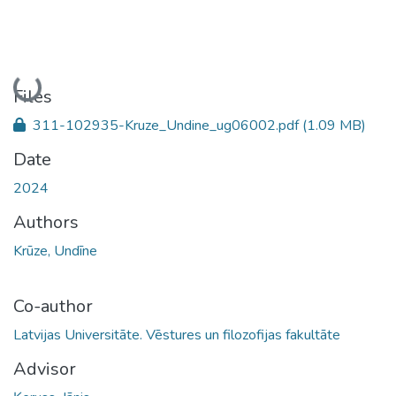
Loading...
Files
311-102935-Kruze_Undine_ug06002.pdf
(1.09 MB)
Date
2024
Authors
Krūze, Undīne
Co-author
Latvijas Universitāte. Vēstures un filozofijas fakultāte
Advisor