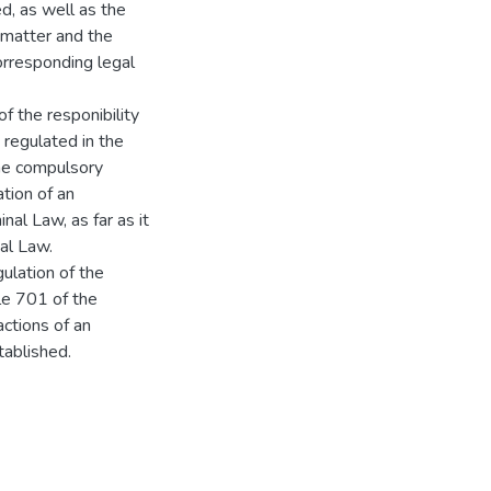
ed, as well as the
s matter and the
orresponding legal
f the responibility
s regulated in the
the compulsory
ation of an
inal Law, as far as it
al Law.
gulation of the
le 701 of the
ctions of an
stablished.