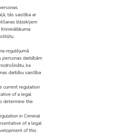
 personas
ļā, tās saistība ar
ēšanas līdzekļiem
 Krimināllikuma
stitūtu
uma regulējumā
kās personas darbībām
 nodrošinātu, ka
onas darbību saistība
e current regulation
tative of a legal
lso determine the
gulation in Criminal
resentative of a legal
evelopment of this