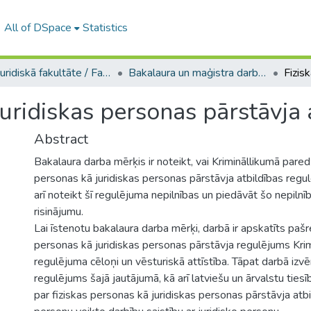
All of DSpace
Statistics
A -- Juridiskā fakultāte / Faculty of Law
Bakalaura un maģistra darbi (JF) / Bachelor's and Master's theses
juridiskas personas pārstāvja 
Abstract
Bakalaura darba mērķis ir noteikt, vai Krimināllikumā pared
personas kā juridiskas personas pārstāvja atbildības regulē
arī noteikt šī regulējuma nepilnības un piedāvāt šo nepiln
risinājumu.
Lai īstenotu bakalaura darba mērķi, darbā ir apskatīts pašre
personas kā juridiskas personas pārstāvja regulējums Krimi
regulējuma cēloņi un vēsturiskā attīstība. Tāpat darbā izvē
regulējums šajā jautājumā, kā arī latviešu un ārvalstu tiesī
par fiziskas personas kā juridiskas personas pārstāvja atbi