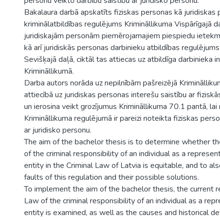
personu veikto darbību saistību ar juridisko personu.
Bakalaura darbā apskatīts fiziskas personas kā juridiskas
kriminālatbildības regulējums Krimināllikuma Vispārīgajā da
juridiskajām personām piemērojamajiem piespiedu ietekm
kā arī juridiskās personas darbinieku atbildības regulējums
Sevišķajā daļā, ciktāl tas attiecas uz atbildīga darbinieka in
Krimināllikumā.
Darba autors norāda uz nepilnībām pašreizējā Krimināllik
attiecībā uz juridiskas personas interešu saistību ar fizis
un ierosina veikt grozījumus Krimināllikuma 70.1 pantā, lai
Krimināllikuma regulējumā ir pareizi noteikta fiziskas pers
ar juridisko personu.
The aim of the bachelor thesis is to determine whether th
of the criminal responsibility of an individual as a represen
entity in the Criminal Law of Latvia is equitable, and to a
faults of this regulation and their possible solutions.
To implement the aim of the bachelor thesis, the current re
Law of the criminal responsibility of an individual as a rep
entity is examined, as well as the causes and historical d