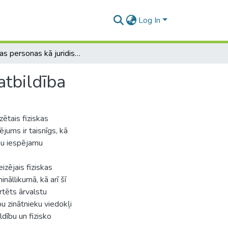
Log In
Fiziskas personas kā juridiskas personas pārstāvja atbildība
atbildība
zētais fiziskas
jums ir taisnīgs, kā
ību iespējamu
izējais fiziskas
nāllikumā, kā arī šī
rtēts ārvalstu
bu zinātnieku viedokļi
ldību un fizisko