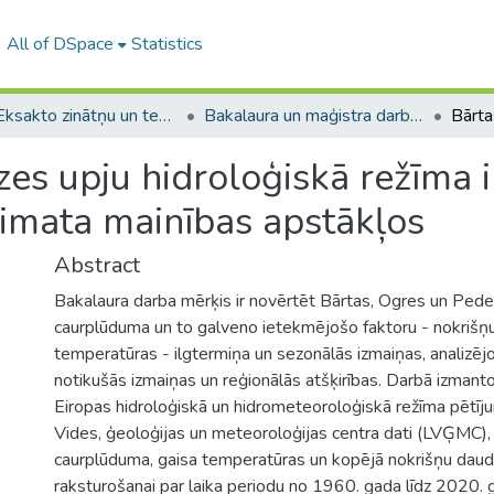
All of DSpace
Statistics
A -- Eksakto zinātņu un tehnoloģiju fakultāte / Faculty of Science and Technology
Bakalaura un maģistra darbi (EZTF) / Bachelor's and Master's theses
es upju hidroloģiskā režīma 
limata mainības apstākļos
Abstract
Bakalaura darba mērķis ir novērtēt Bārtas, Ogres un Ped
caurplūduma un to galveno ietekmējošo faktoru - nokrišņ
temperatūras - ilgtermiņa un sezonālās izmaiņas, analizējot
notikušās izmaiņas un reģionālās atšķirības. Darbā izmanto
Eiropas hidroloģiskā un hidrometeoroloģiskā režīma pētījum
Vides, ģeoloģijas un meteoroloģijas centra dati (LVĢMC), 
caurplūduma, gaisa temperatūras un kopējā nokrišņu dau
raksturošanai par laika periodu no 1960. gada līdz 2020