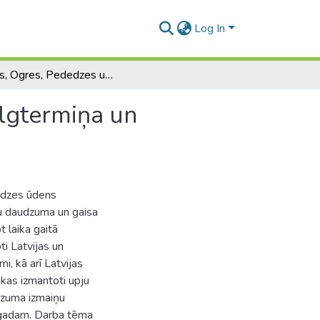
Log In
Bārtas, Ogres, Pededzes upju hidroloģiskā režīma ilgtermiņa un sezonālās izmaiņas klimata mainības apstākļos
ilgtermiņa un
edzes ūdens
u daudzuma un gaisa
 laika gaitā
ti Latvijas un
i, kā arī Latvijas
kas izmantoti upju
dzuma izmaiņu
. gadam. Darba tēma