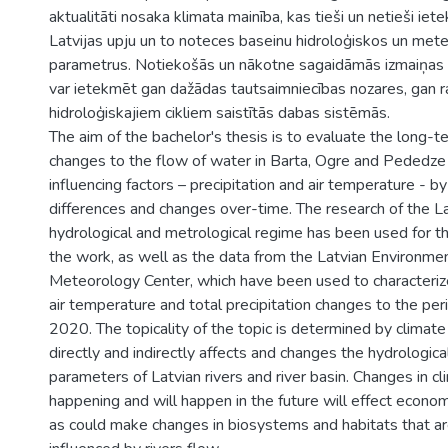
aktualitāti nosaka klimata mainība, kas tieši un netieši ie
Latvijas upju un to noteces baseinu hidroloģiskos un met
parametrus. Notiekošās un nākotne sagaidāmās izmaiņas 
var ietekmēt gan dažādas tautsaimniecības nozares, gan ra
hidroloģiskajiem cikliem saistītās dabas sistēmās.
The aim of the bachelor's thesis is to evaluate the long-
changes to the flow of water in Barta, Ogre and Pededze r
influencing factors – precipitation and air temperature - by
differences and changes over-time. The research of the L
hydrological and metrological regime has been used for 
the work, as well as the data from the Latvian Environme
Meteorology Center, which have been used to characteriz
air temperature and total precipitation changes to the p
2020. The topicality of the topic is determined by climat
directly and indirectly affects and changes the hydrologic
parameters of Latvian rivers and river basin. Changes in cl
happening and will happen in the future will effect econom
as could make changes in biosystems and habitats that ar