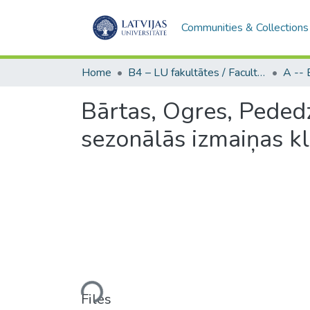
Communities & Collections
Home
B4 – LU fakultātes / Faculties of the UL
Bārtas, Ogres, Pededz
sezonālās izmaiņas k
Loading...
Files