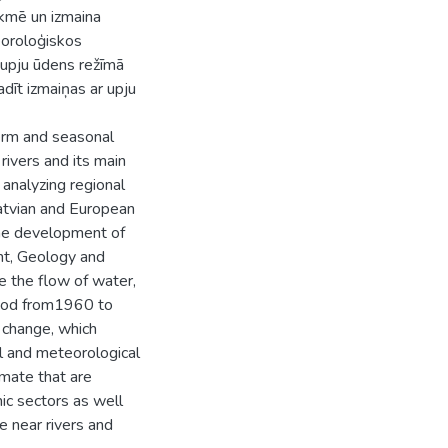
tekmē un izmaina
eoroloģiskos
upju ūdens režīmā
dīt izmaiņas ar upju
term and seasonal
ivers and its main
 analyzing regional
atvian and European
the development of
nt, Geology and
e the flow of water,
eriod from1960 to
e change, which
al and meteorological
imate that are
ic sectors as well
e near rivers and