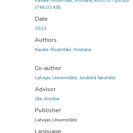
Kavala-.Rozentale_Kristiana_kk09527.pdf.pdf
(746.03 KB)
Date
2012
Authors
Kavala-Rozentāle, Kristiana
Co-author
Latvijas Universitāte. Juridiskā fakultāte
Advisor
Zīle, Kristīne
Publisher
Latvijas Universitāte
Language