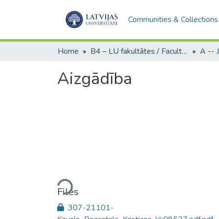
Communities & Collections
Home
B4 – LU fakultātes / Faculties of the UL
Aizgādība
Loading...
Files
307-21101-