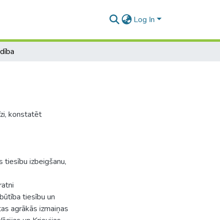
Log In
dība
zi, konstatēt
s tiesību izbeigšanu,
ratni
būtība tiesību un
tas agrākās izmaiņas