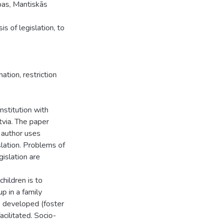
ības, Mantiskās
s of legislation, to
nation, restriction
nstitution with
atvia. The paper
e author uses
lation. Problems of
islation are
children is to
up in a family
e developed (foster
acilitated. Socio-