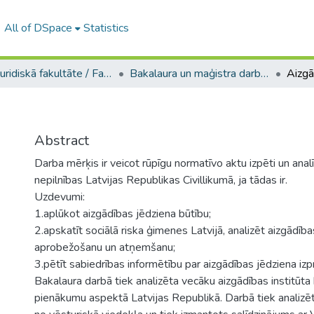
All of DSpace
Statistics
A -- Juridiskā fakultāte / Faculty of Law
Bakalaura un maģistra darbi (JF) / Bachelor's and Master's theses
Aizgā
Abstract
Darba mērķis ir veicot rūpīgu normatīvo aktu izpēti un analī
nepilnības Latvijas Republikas Civillikumā, ja tādas ir.
Uzdevumi:
1.aplūkot aizgādības jēdziena būtību;
2.apskatīt sociālā riska ģimenes Latvijā, analizēt aizgādība
aprobežošanu un atņemšanu;
3.pētīt sabiedrības informētību par aizgādības jēdziena izp
Bakalaura darbā tiek analizēta vecāku aizgādības institūta 
pienākumu aspektā Latvijas Republikā. Darbā tiek analizē