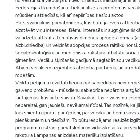
no vēsturiskā viedokļa un tiek izmantots salīdzinājums ar V
Federācijas likumdošanu. Tiek analizētas problēmas vecā
mūsdienu attiecībās, kā arī nepilnības tiesību aktos.
Pats svarīgākais pamatprincips, kas būtu jāievēro attiecībā
aizstāvēt viņu intereses. Bērnu interesēs ir augt ģimeniskā
vajadzētu attīstīt alternatīvās ģimenes aprūpes formas (
aizbildniecība) un veicināt adopcijas procesa raitāku norisi.
sociālpsiholoģisku un medicīniska rakstura atbalstu sociāl
ģimenēm. Vecāku šķiršanās gadījumā saglabāt abu vecāku 
Abiem vecākiem uzņemties atbildība par bērnu, arī atrodot
robežām.
Veiktā pētījumā rezultāti liecina par sabiedrības neinformēt
galveno problēmu - mūsdienu sabiedrība nepārzina aizgād
jautājumus, kas ar to saistīti. Savukārt tas ir viens no cē
nepareizai, gan jauniešu nevēlamai rīcībai. Tas nozīmē, ka j
kas sniegtu izpratni par ģimeni, par vecāku un bērnu savsta
pienākumiem un tiesībām. To būtu iespējams realizēt izglī
programmu izstrādi pamatskolai un vidusskolai, kā arī veid
rakstura kampaņas ar izdales materiālu izplatīšanu.