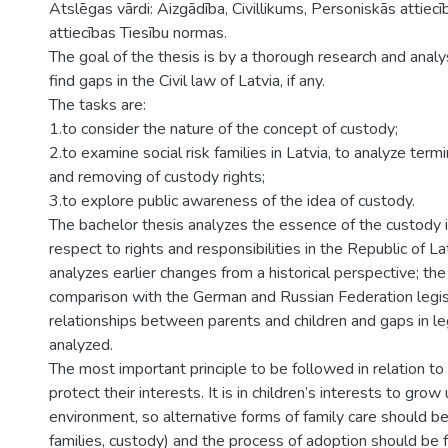
Atslēgas vārdi: Aizgādība, Civillikums, Personiskās attiec
attiecības Tiesību normas.
The goal of the thesis is by a thorough research and analysi
find gaps in the Civil law of Latvia, if any.
The tasks are:
1.to consider the nature of the concept of custody;
2.to examine social risk families in Latvia, to analyze termi
and removing of custody rights;
3.to explore public awareness of the idea of custody.
The bachelor thesis analyzes the essence of the custody i
respect to rights and responsibilities in the Republic of L
analyzes earlier changes from a historical perspective; th
comparison with the German and Russian Federation legis
relationships between parents and children and gaps in leg
analyzed.
The most important principle to be followed in relation to 
protect their interests. It is in children’s interests to grow 
environment, so alternative forms of family care should b
families, custody) and the process of adoption should be f