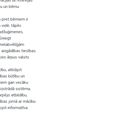
ācijas un Krievijas
ku un bērnu
 pret bērniem ir
 vidē, tāpēc
audžuģimenes,
 Sniegt
i nelabvēlīgām
aizgādības tiesības.
ies ārpus valsts
ību, atklājot
ības būtību un
loņiem gan vecāku
āizstrādā sistēma,
rpējo atbildību,
tības jomā ar mācību
ojot informatīva